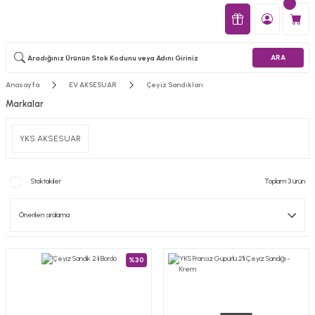
ARA
Anasayfa
EV AKSESUAR
Çeyiz Sandıkları
Markalar
YKS AKSESUAR
Stoktakiler
Toplam 3 ürün
%30