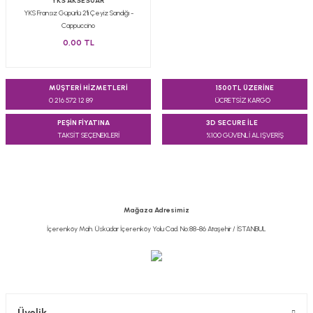
YKS AKSESUAR
YKS Fransız Güpürlü 2'li Çeyiz Sandığı -
Cappuccino
0,00 TL
MÜŞTERİ HİZMETLERİ
1500TL ÜZERİNE
0 216 572 12 89
ÜCRETSİZ KARGO
PEŞİN FİYATINA
3D SECURE İLE
TAKSİT SEÇENEKLERİ
%100 GÜVENLİ ALIŞVERİŞ
Mağaza Adresimiz
İçerenköy Mah. Üsküdar İçerenköy Yolu Cad. No:88-86 Ataşehir / İSTANBUL