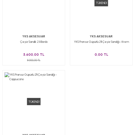
TÜKENDİ
YKS AKSESUAR
YKS AKSESUAR
Çeyiz Sandık 2 li Bordo
YKS Fransız Güpürlü 2'li Çeyiz Sandığı - Krem
5.600,00 TL
0,00 TL
8.000,00 TL
TÜKENDİ