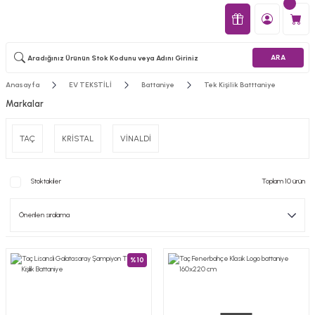
ARA
Anasayfa
EV TEKSTİLİ
Battaniye
Tek Kişilik Batttaniye
Markalar
TAÇ
KRİSTAL
VİNALDİ
Stoktakiler
Toplam 10 ürün
%10