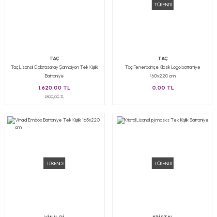
TÜKENDİ
TAÇ
TAÇ
Taç Lisanslı Galatasaray Şampiyon Tek Kişilik
Taç Fenerbahçe Klasik Logo battaniye
Battaniye
160x220 cm
1.620,00 TL
0,00 TL
1.800,00 TL
TÜKENDİ
TÜKENDİ