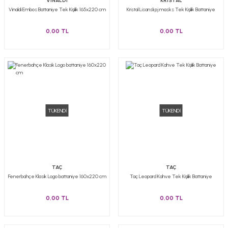
VİNALDİ
KRİSTAL
Vinaldi Embos Battaniye Tek Kişilik 165x220 cm
Kristal Lisanslı pj masks Tek Kişilik Battaniye
0,00 TL
0,00 TL
TÜKENDİ
TÜKENDİ
TAÇ
TAÇ
Fenerbahçe Klasik Logo battaniye 160x220 cm
Taç Leopard Kahve Tek Kişilik Battaniye
0,00 TL
0,00 TL