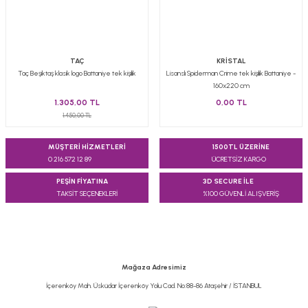
TAÇ
KRİSTAL
Taç Beşiktaş klasik logo Battaniye tek kişilik
Lisanslı Spiderman Crime tek kişilik Battaniye -
160x220 cm
1.305,00 TL
0,00 TL
1.450,00 TL
MÜŞTERİ HİZMETLERİ
1500TL ÜZERİNE
0 216 572 12 89
ÜCRETSİZ KARGO
PEŞİN FİYATINA
3D SECURE İLE
TAKSİT SEÇENEKLERİ
%100 GÜVENLİ ALIŞVERİŞ
Mağaza Adresimiz
İçerenköy Mah. Üsküdar İçerenköy Yolu Cad. No:88-86 Ataşehir / İSTANBUL