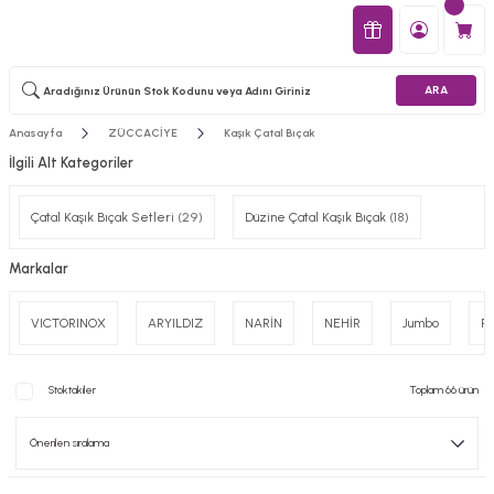
ARA
Anasayfa
ZÜCCACİYE
Kaşık Çatal Bıçak
İlgili Alt Kategoriler
Çatal Kaşık Bıçak Setleri
(29)
Düzine Çatal Kaşık Bıçak
(18)
Markalar
VICTORINOX
ARYILDIZ
NARİN
NEHİR
Jumbo
P
Stoktakiler
Toplam 66 ürün