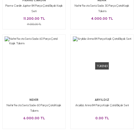
PİERRE CARDİN
NEHİR
Pierre Cardin Jüpiter 84 Parça Çatal Bıçak Kaşık
Nehir Fiesta Serisi Sade 30 Parça Çatal Kaşık
Seti
Takımı
11.200,00 TL
4.000,00 TL
14.000,00 TL
TÜKENDİ
NEHİR
ARYILDIZ
Nehir Fiesta Serisi Sade 60 Parça Çatal Kaşık
Aryıldız Anna 84 Parça Kaşık Çatal Bıçak Seti
Takımı
6.000,00 TL
0,00 TL