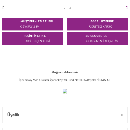
1
2
3
MÜŞTERİ HİZMETLERİ
1500TL ÜZERİNE
0 216 572 12 89
ÜCRETSİZ KARGO
PEŞİN FİYATINA
3D SECURE İLE
TAKSİT SEÇENEKLERİ
%100 GÜVENLİ ALIŞVERİŞ
Mağaza Adresimiz
İçerenköy Mah. Üsküdar İçerenköy Yolu Cad. No:88-86 Ataşehir / İSTANBUL
Üyelik