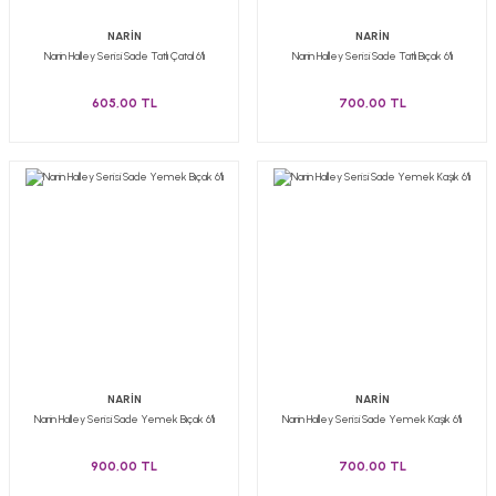
NARİN
NARİN
Narin Halley Serisi Sade Tatlı Çatal 6'lı
Narin Halley Serisi Sade Tatlı Bıçak 6'lı
605,00 TL
700,00 TL
NARİN
NARİN
Narin Halley Serisi Sade Yemek Bıçak 6'lı
Narin Halley Serisi Sade Yemek Kaşık 6'lı
900,00 TL
700,00 TL