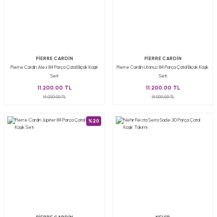
PİERRE CARDİN
PİERRE CARDİN
Pierre Cardin Alex 84 Parça Çatal Bıçak Kaşık
Pierre Cardin Uranüs 84 Parça Çatal Bıçak Kaşık
Seti
Seti
11.200,00 TL
11.200,00 TL
14.000,00 TL
14.000,00 TL
%20