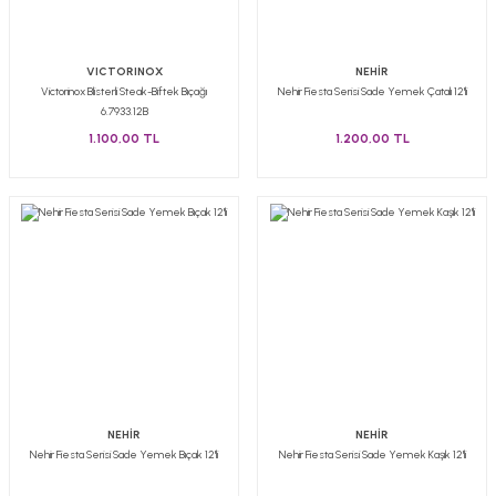
VICTORINOX
NEHİR
Victorinox Blisterli Steak-Biftek Bıçağı
Nehir Fiesta Serisi Sade Yemek Çatalı 12'li
6.7933.12B
1.100,00 TL
1.200,00 TL
NEHİR
NEHİR
Nehir Fiesta Serisi Sade Yemek Bıçak 12'li
Nehir Fiesta Serisi Sade Yemek Kaşık 12'li