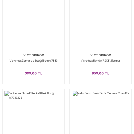
VICTORINOX
VICTORINOX
Victorinox Domates Bıçağı 11 cm 6.7833
Victorinox Rende 7.6081.1 kırmızı
399,00 TL
859,00 TL