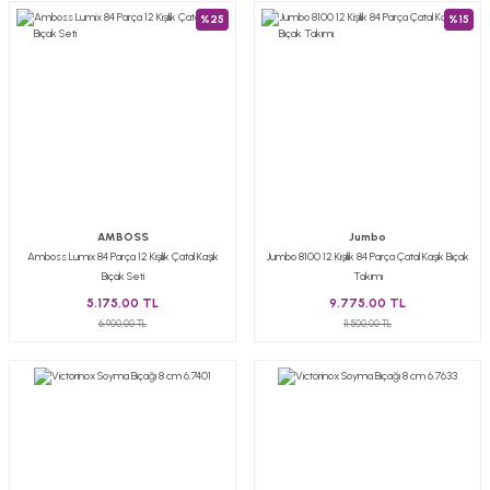
%25
%15
AMBOSS
Jumbo
Amboss Lumix 84 Parça 12 Kişilik Çatal Kaşık
Jumbo 8100 12 Kişilik 84 Parça Çatal Kaşık Bıçak
Bıçak Seti
Takımı
5.175,00 TL
9.775,00 TL
6.900,00 TL
11.500,00 TL