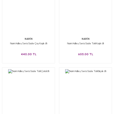
NARİN
NARİN
Narin Halley Serisi Sade Çay Kaşık 6'lı
Narin Halley Serisi Sade Tatlı Kaşık 6'lı
440,00 TL
605,00 TL