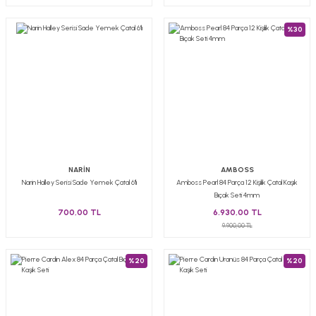
%30
NARİN
AMBOSS
Narin Halley Serisi Sade Yemek Çatal 6'lı
Amboss Pearl 84 Parça 12 Kişilik Çatal Kaşık
Bıçak Seti 4mm
700,00 TL
6.930,00 TL
9.900,00 TL
%20
%20