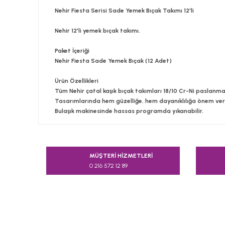
Nehir Fiesta Serisi Sade Yemek Bıçak Takımı 12'li
Nehir 12'li yemek bıçak takımı.
Paket İçeriği
Nehir Fiesta Sade Yemek Bıçak (12 Adet)
Ürün Özellikleri
Tüm Nehir çatal kaşık bıçak takımları 18/10 Cr-Ni paslanmaz 
Tasarımlarında hem güzelliğe, hem dayanıklılığa önem veri
Bulaşık makinesinde hassas programda yıkanabilir.
Bu ürünün fiyat bilgisi, resim, ürün açıklamalarında v
Görüş ve önerileriniz için teşekkür ederiz.
MÜŞTERİ HİZMETLERİ
0 216 572 12 89
Ürün resmi kalitesiz, bozuk veya görüntülenemiyor.
Ürün açıklamasında eksik bilgiler bulunuyor.
Ürün bilgilerinde hatalar bulunuyor.