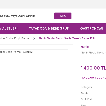
ARA
V ALETLERİ
YATAK ODA & BEBE GRUP
GASTRONOMİ
ine Çatal Kaşık Bıçak
Nehir Fiesta Serisi Sade Yemek Bıçak 12'li
NEHİR
Nehir Fiesta Serisi
1.400,00 T
*
1.400,00 TL
den ba
Kategori
Marka
Stok Kodu
Fiyat