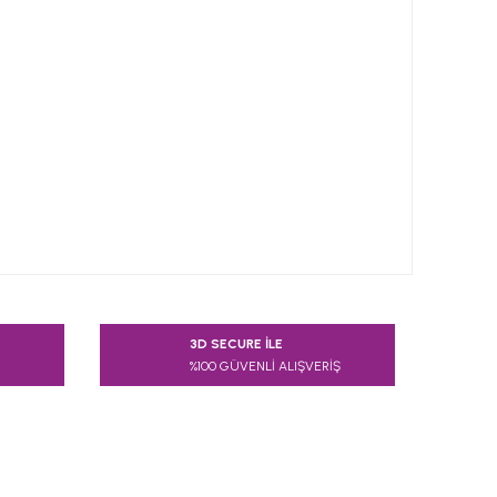
 tarafımıza iletebilirsiniz.
3D SECURE İLE
%100 GÜVENLİ ALIŞVERİŞ