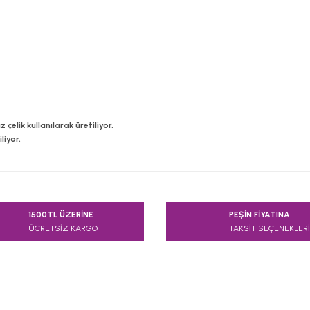
çelik kullanılarak üretiliyor.
liyor.
e diğer konularda yetersiz gördüğünüz noktaları öneri formunu kullanarak
1500TL ÜZERİNE
PEŞİN FİYATINA
Bu ürüne ilk yorumu siz yapın!
ÜCRETSİZ KARGO
TAKSİT SEÇENEKLERİ
Yorum Yaz