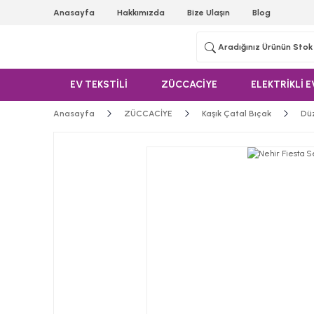
Anasayfa
Hakkımızda
Bize Ulaşın
Blog
EV TEKSTİLİ
ZÜCCACİYE
ELEKTRİKLİ E
Anasayfa
ZÜCCACİYE
Kaşık Çatal Bıçak
Düz