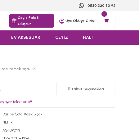
0530 320 30 92
Ceyiz Paketi
Üye Ol
/
Üye Girişi
Oluştur
EV AKSESUAR
ÇEYİZ
HALI
 Sade Yemek Bıçak 12'li
L
Taksit Seçenekleri
şlayan taksitlerle!!
Düzine Çatal Kaşık Bıçak
NEHİR
AGHJPQY3
1.166,67 TL + KDV