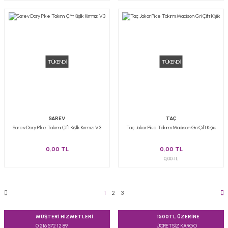
TÜKENDİ
TÜKENDİ
SAREV
TAÇ
Sarev Dory Pike Takımı Çift Kişilik Kırmızı V3
Taç Jakar Pike Takımı Madison Gri Çift Kişilik
0,00 TL
0,00 TL
0,00 TL
1
2
3
MÜŞTERİ HİZMETLERİ
1500TL ÜZERİNE
0 216 572 12 89
ÜCRETSİZ KARGO