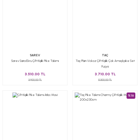
SAREV
TAÇ
Sarev Saira Ekru Çift Kişilik Pike Takımı
Taç Plain Viskoz Çift Kişilik Çok Amaçlı pike Set
Fuşya
3.510,00 TL
3.710,00 TL
3.900,00 TL
5.300,00 TL
%16