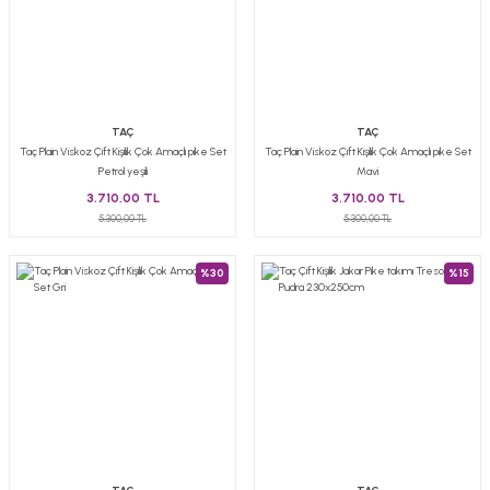
TAÇ
TAÇ
Taç Plain Viskoz Çift Kişilik Çok Amaçlı pike Set
Taç Plain Viskoz Çift Kişilik Çok Amaçlı pike Set
Petrol yeşili
Mavi
3.710,00 TL
3.710,00 TL
5.300,00 TL
5.300,00 TL
%30
%15