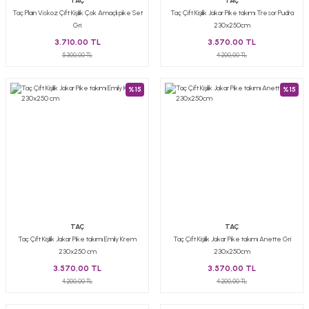
TAÇ
TAÇ
Taç Plain Viskoz Çift Kişilik Çok Amaçlı pike Set
Taç Çift Kişilik Jakar Pike takımı Tresor Pudra
Gri
230x250cm
3.710,00 TL
3.570,00 TL
5.300,00 TL
4.200,00 TL
%15
%15
TAÇ
TAÇ
Taç Çift Kişilik Jakar Pike takımı Emily Krem
Taç Çift Kişilik Jakar Pike takımı Anette Gri
230x250 cm
230x250cm
3.570,00 TL
3.570,00 TL
4.200,00 TL
4.200,00 TL