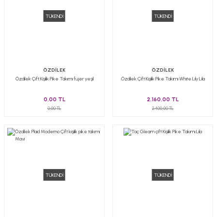
TÜKENDİ
TÜKENDİ
ÖZDİLEK
ÖZDİLEK
Özdilek Çift Kişilik Pike Takımı fujer yeşil
Özdilek Çift Kişilik Pike Takımı Whıte Lıly Lila
0,00 TL
2.160,00 TL
0,00 TL
2.400,00 TL
TÜKENDİ
TÜKENDİ