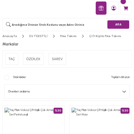
ARA
Anasayfa
EV TEKSTİLİ
Pike Takımı
Çift Kişilik Pike Takımı
Markalar
TAÇ
ÖZDİLEK
SAREV
Stoktakiler
Toplam 68 ürün
%30
%30