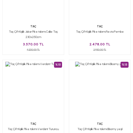
TAÇ
TAÇ
Taç Çift Kişilik Jakar Pike takımı Callıe Taş
Taç Çift Kişilik Pike takımı Fiesta Pembe
230x250cm
3.570,00 TL
2.478,00 TL
4.200,00 TL
2.950,00 TL
%15
%15
TAÇ
TAÇ
Taç Çift Kişilik Pike takımı Verdant Turuncu
Taç Çift Kişilik Pike takımı Bloomy yeşil