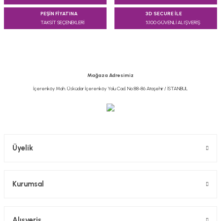
PEŞİN FİYATINA
3D SECURE İLE
TAKSİT SEÇENEKLERİ
%100 GÜVENLİ ALIŞVERİŞ
Mağaza Adresimiz
İçerenköy Mah. Üsküdar İçerenköy Yolu Cad. No:88-86 Ataşehir / İSTANBUL
Üyelik
Kurumsal
Alışveriş