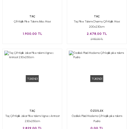
TAÇ
TAÇ
Çift Kişilik Pike Takımı Atlas Mavi
Taç Pike Takımı Charmy Çift Kişilik Mavi
200x230cm
1.900,00 TL
2.478,00 TL
2.950,00 TL
TÜKENDİ
TÜKENDİ
TAÇ
ÖZDİLEK
Taç Çift Kişilik Jakar Pike takımı Vignes Antrasit
Özdilek Plaid Moderno Çift kişilik pike takımı
230x250cm
Pudra
2.829,00 TL
0,00 TL