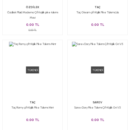
ÖZDİLEK
TAÇ
Özdilek Plaid Moderno Çift kişilik pike takımı
Taç Gleam çift Kişilik Pike Takımı Lila
Mavi
0,00 TL
0,00 TL
0,00 TL
TÜKENDİ
TÜKENDİ
TAÇ
SAREV
Taç Romy çift Kişilik Pike Takımı Mint
Sarev Dory Pike Takımı Çift Kişilik Gri V5
0,00 TL
0,00 TL