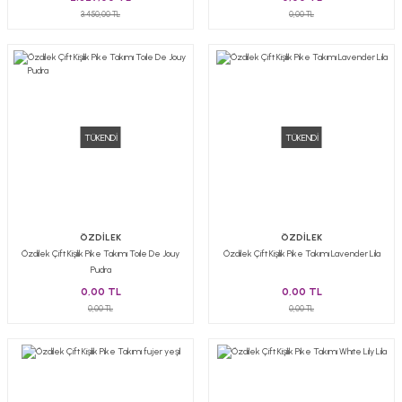
3.450,00 TL
0,00 TL
TÜKENDİ
TÜKENDİ
ÖZDİLEK
ÖZDİLEK
Özdilek Çift Kişilik Pike Takımı Toıle De Jouy
Özdilek Çift Kişilik Pike Takımı Lavender Lila
Pudra
0,00 TL
0,00 TL
0,00 TL
0,00 TL