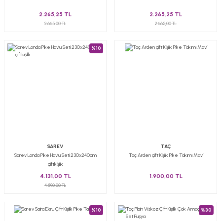
2.265,25 TL
2.265,25 TL
2.665,00 TL
2.665,00 TL
%10
SAREV
TAÇ
Sarev Londa Pike Havlu Seti 230x240cm
Taç Arden çift Kişilik Pike Takımı Mavi
çiftkişilik
4.131,00 TL
1.900,00 TL
4.590,00 TL
%10
%30