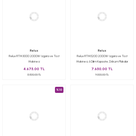
Relux
Relux
Relux RTM3000 2000W Izgara ve Tost
Relux RTM5200 2000W Izgara ve Tost
Makinesi
Makinesi, 6 Dilim Kapasite, Döküm Plakalar
4.675,00 TL
7.650,00 TL
5.500,00 TL
9.000,00 TL
%10