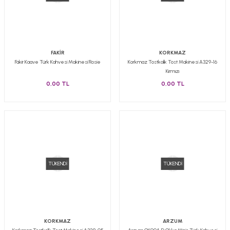
FAKİR
KORKMAZ
Fakir Kaave Türk Kahvesi Makinesi Rosie
Korkmaz Tostkolik Tost Makinesi A329-16
Kırmızı
0,00 TL
0,00 TL
TÜKENDİ
TÜKENDİ
KORKMAZ
ARZUM