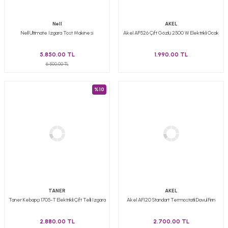
Nell
AKEL
Nell Ultimate Izgara Tost Makinesi
Akel AP526 Çift Gözlü 2500 W Elektrikli Ocak
5.850,00 TL
1.990,00 TL
6.500,00 TL
%10
TANER
AKEL
Taner Kebapçı 1705-T Elektrikli Çift Telli Izgara
Akel AF120 Standart Termostatlı Davul Fırın
2.880,00 TL
2.700,00 TL