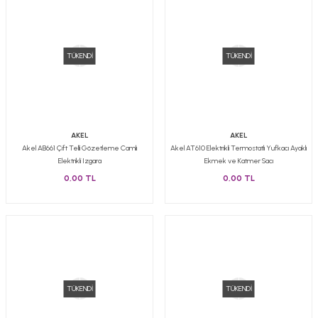
TÜKENDİ
TÜKENDİ
AKEL
AKEL
Akel AB661 Çift Telli Gözetleme Camlı
Akel AT610 Elektrikli Termostatlı Yufkacı Ayaklı
Elektrikli Izgara
Ekmek ve Katmer Sacı
0,00 TL
0,00 TL
TÜKENDİ
TÜKENDİ