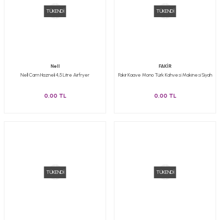
TÜKENDİ
TÜKENDİ
Nell
FAKİR
Nell Cam Hazneli 4,5 Litre Airfryer
Fakir Kaave Mono Türk Kahvesi Makinesi Siyah
0,00 TL
0,00 TL
TÜKENDİ
TÜKENDİ