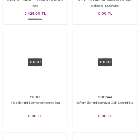
Korkmaz Tostkolik Tost Makinesi A328-05
Arzum OK004-D Okka Minio Türk Kahvesi
İnox
Makinesi - Dreamline
5.428,00 TL
0,00 TL
5.900,00 TL
TÜKENDİ
TÜKENDİ
YILDIZ
SOFRAM
Yıldız Elektrikli Termostatlı Katmer Sacı
Sofram Elektrikli Semaver Çelik Demlikli 4 Lt.
0,00 TL
0,00 TL