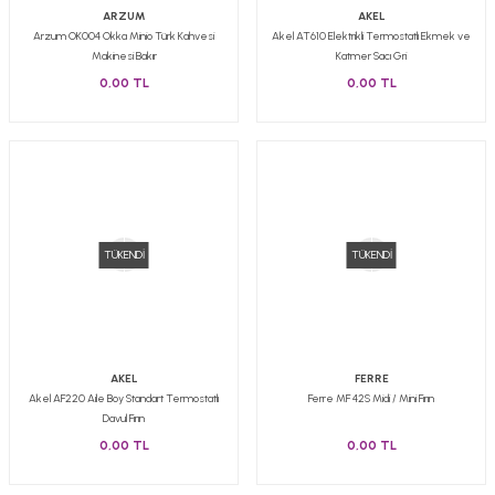
ARZUM
AKEL
Arzum OK004 Okka Minio Türk Kahvesi
Akel AT610 Elektrikli Termostatlı Ekmek ve
Makinesi Bakır
Katmer Sacı Gri
0,00 TL
0,00 TL
TÜKENDİ
TÜKENDİ
AKEL
FERRE
Akel AF220 Aile Boy Standart Termostatlı
Ferre MF 42S Midi / Mini Fırın
Davul Fırın
0,00 TL
0,00 TL