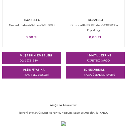
GAZZELLA
GAZZELLA
Gazzella Barbekü Sehpası Sy Sp 3000
Gazzella Brb 3000 Barbekü 2400 W Cam
Kapaklı Izgara
0,00 TL
0,00 TL
MÜŞTERİ HİZMETLERİ
1500TL ÜZERİNE
0 216 572 12 89
ÜCRETSİZ KARGO
PEŞİN FİYATINA
3D SECURE İLE
TAKSİT SEÇENEKLERİ
%100 GÜVENLİ ALIŞVERİŞ
Mağaza Adresimiz
İçerenköy Mah. Üsküdar İçerenköy Yolu Cad. No:88-86 Ataşehir / İSTANBUL