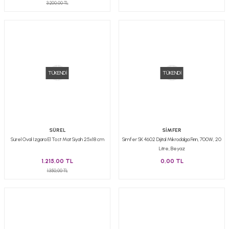
3.200,00 TL
TÜKENDİ
TÜKENDİ
SÜREL
SİMFER
Sürel Oval Izgara El Tost Mat Siyah 25x18 cm
Simfer SK 4602 Dijital Mikrodalga Fırın, 700W, 20
Litre, Beyaz
1.215,00 TL
0,00 TL
1.350,00 TL