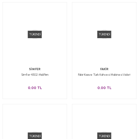
TÜKENDİ
TÜKENDİ
SİMFER
FAKİR
Simfer 4502 Midi Fırın
Fakir Kaave Türk Kahvesi Makinesi Violet
0,00 TL
0,00 TL
TÜKENDİ
TÜKENDİ