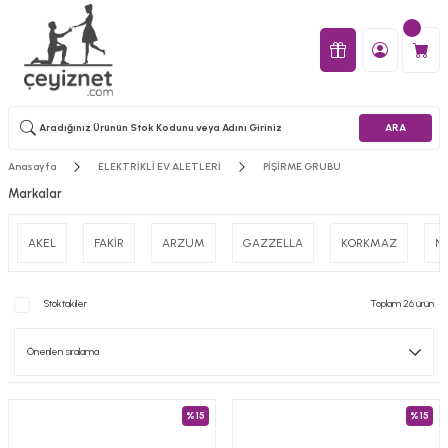
ARA
Anasayfa
ELEKTRİKLİ EV ALETLERİ
PİŞİRME GRUBU
Markalar
AKEL
FAKİR
ARZUM
GAZZELLA
KORKMAZ
Ne
Stoktakiler
Toplam 26 ürün
%15
%15