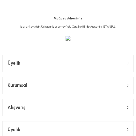
Mağaza Adresimiz
İçerenköy Mah. Üsküdar İçerenköy Yolu Cad. No:88-86 Ataşehir / İSTANBUL
Üyelik
Kurumsal
Alışveriş
Üyelik