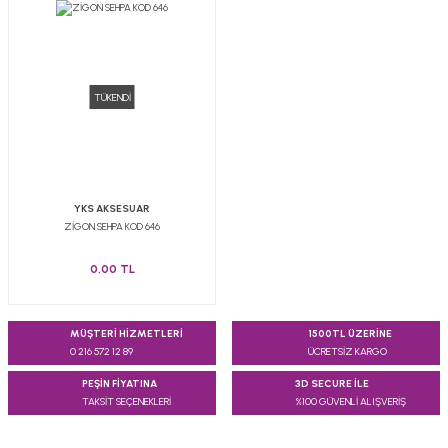
TÜKENDİ
YKS AKSESUAR
ZİGON SEHPA KOD 646
0,00 TL
MÜŞTERİ HİZMETLERİ
1500TL ÜZERİNE
0 216 572 12 89
ÜCRETSİZ KARGO
PEŞİN FİYATINA
3D SECURE İLE
TAKSİT SEÇENEKLERİ
%100 GÜVENLİ ALIŞVERİŞ