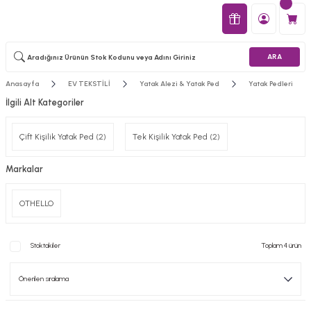
ARA
Anasayfa
EV TEKSTİLİ
Yatak Alezi & Yatak Ped
Yatak Pedleri
İlgili Alt Kategoriler
Çift Kişilik Yatak Ped
(2)
Tek Kişilik Yatak Ped
(2)
Markalar
OTHELLO
Stoktakiler
Toplam 4 ürün