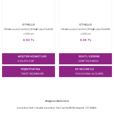
OTHELLO
OTHELLO
Othello Lovera Comfort Çift Kişilik Uyku Pedi 160
Othello Lovera Comfort Çift Kişilik Uyku Pedi 180
x 200 cm
x 200 cm
0,00 TL
0,00 TL
MÜŞTERİ HİZMETLERİ
1500TL ÜZERİNE
0 216 572 12 89
ÜCRETSİZ KARGO
PEŞİN FİYATINA
3D SECURE İLE
TAKSİT SEÇENEKLERİ
%100 GÜVENLİ ALIŞVERİŞ
Mağaza Adresimiz
İçerenköy Mah. Üsküdar İçerenköy Yolu Cad. No:88-86 Ataşehir / İSTANBUL