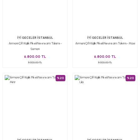
İYİ GECELER İSTANBUL
İYİ GECELER İSTANBUL
Armoni Çift Kişilik Pikeli Nevresim Takımı -
Armoni Çift Kişilik Pikeli Nevresim Takımı - Mavi
Somon
6.800,00 TL
6.800,00 TL
8.500,00 TL
8.500,00 TL
%20
%20