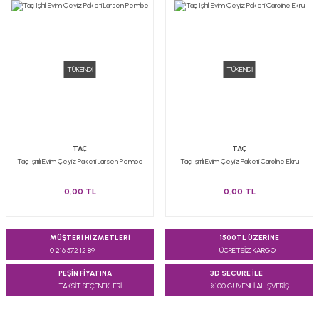
TÜKENDİ
TÜKENDİ
TAÇ
TAÇ
Taç Işıltılı Evim Çeyiz Paketi Larsen Pembe
Taç Işıltılı Evim Çeyiz Paketi Caroline Ekru
0,00 TL
0,00 TL
MÜŞTERİ HİZMETLERİ
1500TL ÜZERİNE
0 216 572 12 89
ÜCRETSİZ KARGO
PEŞİN FİYATINA
3D SECURE İLE
TAKSİT SEÇENEKLERİ
%100 GÜVENLİ ALIŞVERİŞ