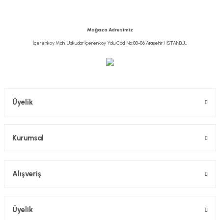
Mağaza Adresimiz
İçerenköy Mah. Üsküdar İçerenköy Yolu Cad. No:88-86 Ataşehir / İSTANBUL
Üyelik
Kurumsal
Alışveriş
Üyelik