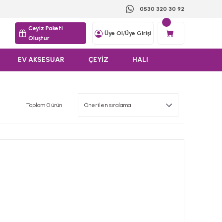
0530 320 30 92
Ceyiz Paketi
Üye Ol
/
Üye Girişi
Oluştur
EV AKSESUAR
ÇEYİZ
HALI
Toplam 0 ürün