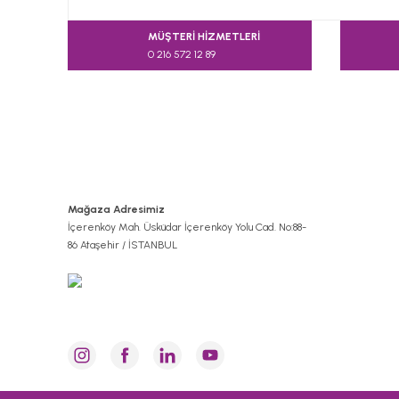
MÜŞTERİ HİZMETLERİ
0 216 572 12 89
Mağaza Adresimiz
İçerenköy Mah. Üsküdar İçerenköy Yolu Cad. No:88-
86 Ataşehir / İSTANBUL