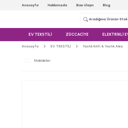
Anasayfa
Hakkımızda
Bize Ulaşın
Blog
EV TEKSTİLİ
ZÜCCACİYE
ELEKTRİKLİ E
Anasayfa
EV TEKSTİLİ
Yastık Kılıfı & Yastık Alez
Stoktakiler