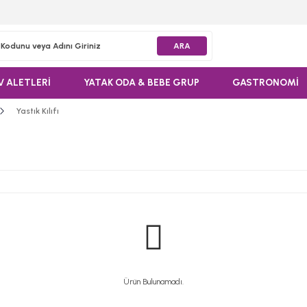
ARA
V ALETLERİ
YATAK ODA & BEBE GRUP
GASTRONOMİ
Yastık Kılıfı
Ürün Bulunamadı.