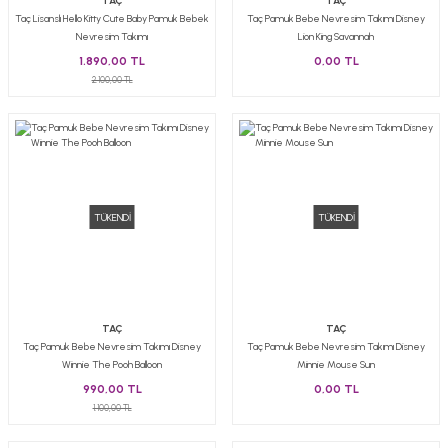
TAÇ
TAÇ
Taç Lisanslı Hello Kitty Cute Baby Pamuk Bebek
Taç Pamuk Bebe Nevresim Takımı Disney
Nevresim Takımı
Lion King Savannah
1.890,00 TL
0,00 TL
2.100,00 TL
TÜKENDİ
TÜKENDİ
TAÇ
TAÇ
Taç Pamuk Bebe Nevresim Takımı Disney
Taç Pamuk Bebe Nevresim Takımı Disney
Winnie The Pooh Balloon
Minnie Mouse Sun
990,00 TL
0,00 TL
1.100,00 TL