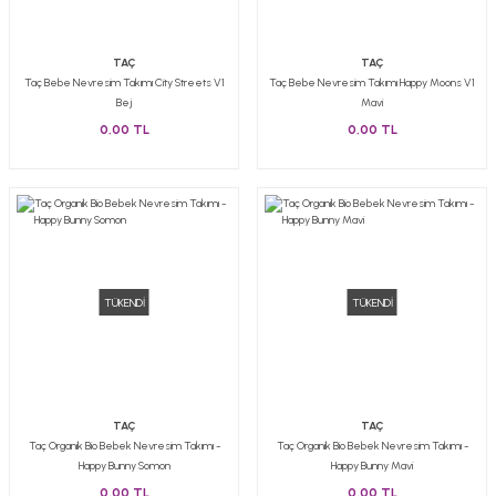
TAÇ
TAÇ
Taç Bebe Nevresim Takımı City Streets V1
Taç Bebe Nevresim Takımı Happy Moons V1
Bej
Mavi
0,00 TL
0,00 TL
TÜKENDİ
TÜKENDİ
TAÇ
TAÇ
Taç Organik Bio Bebek Nevresim Takımı -
Taç Organik Bio Bebek Nevresim Takımı -
Happy Bunny Somon
Happy Bunny Mavi
0,00 TL
0,00 TL