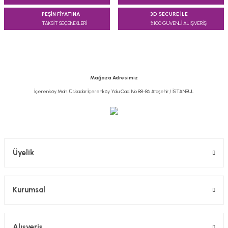
PEŞİN FİYATINA
3D SECURE İLE
TAKSİT SEÇENEKLERİ
%100 GÜVENLİ ALIŞVERİŞ
Mağaza Adresimiz
İçerenköy Mah. Üsküdar İçerenköy Yolu Cad. No:88-86 Ataşehir / İSTANBUL
Üyelik
Kurumsal
Alışveriş