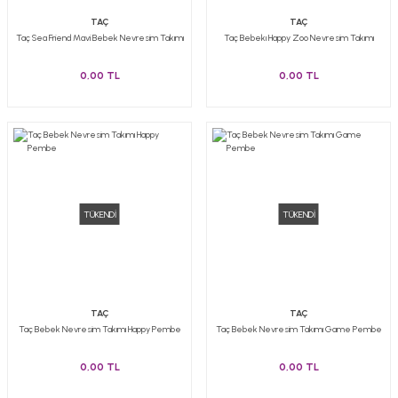
TAÇ
TAÇ
Taç Sea Friend Mavi Bebek Nevresim Takımı
Taç Bebekı Happy Zoo Nevresim Takımı
0,00 TL
0,00 TL
TÜKENDİ
TÜKENDİ
TAÇ
TAÇ
Taç Bebek Nevresim Takımı Happy Pembe
Taç Bebek Nevresim Takımı Game Pembe
0,00 TL
0,00 TL