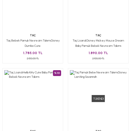
TAÇ
TAÇ
Taç Bebek Pamuk Nevresim Takımı Disney
Taç Lisanslı Disney Mickey Mouse Dream
Dumbo Cute
Baby Pamuk Bebek Nevresim Takımı
1.785,00 TL
1.890,00 TL
2.100,00 TL
2.100,00 TL
%10
TÜKENDİ