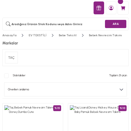
ARA
Anasayfa
EV TEKSTİLİ
Bebe Tekstil
Bebek Nevresim Takımı
Markalar
TAÇ
Stoktakiler
Toplam 31 ürün
%15
%10