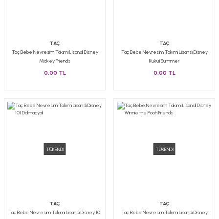
TAÇ
TAÇ
Taç Bebe Nevresim Takımı Lisanslı Disney
Taç Bebe Nevresim Takımı Lisanslı Disney
Mickey Friends
Kukuli Summer
0,00 TL
0,00 TL
TÜKENDİ
TÜKENDİ
TAÇ
TAÇ
Taç Bebe Nevresim Takımı Lisanslı Disney 101
Taç Bebe Nevresim Takımı Lisanslı Disney