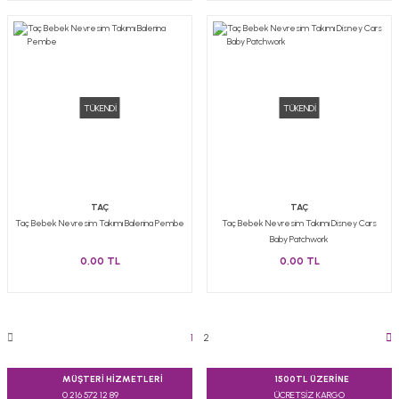
TÜKENDİ
TÜKENDİ
TAÇ
TAÇ
Taç Bebek Nevresim Takımı Balerina Pembe
Taç Bebek Nevresim Takımı Disney Cars
Baby Patchwork
0,00 TL
0,00 TL
1
2
MÜŞTERİ HİZMETLERİ
1500TL ÜZERİNE
0 216 572 12 89
ÜCRETSİZ KARGO