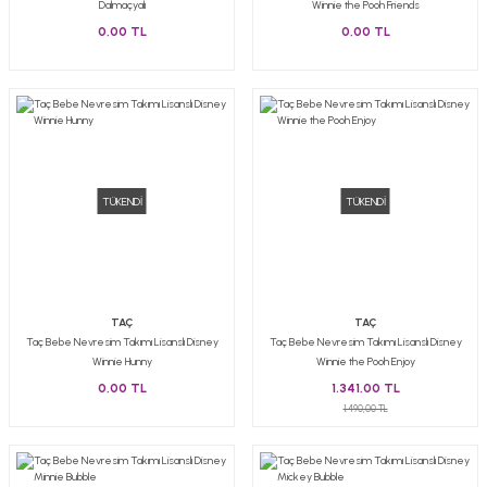
Dalmaçyalı
Winnie the Pooh Friends
0,00 TL
0,00 TL
TÜKENDİ
TÜKENDİ
TAÇ
TAÇ
Taç Bebe Nevresim Takımı Lisanslı Disney
Taç Bebe Nevresim Takımı Lisanslı Disney
Winnie Hunny
Winnie the Pooh Enjoy
0,00 TL
1.341,00 TL
1.490,00 TL