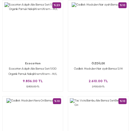
%23
%10
Ecocotton
ÖZDİLEK
Ecocotton Aslışah Aile Bornoz Seti %100
Özdilek Maskülen Noir siyah Bornoz S/M
Organik Pamuk Nakışlı Krem/Krem - M/L
9.856,00 TL
2.610,00 TL
12.800,00 TL
2.900,00 TL
%10
%10