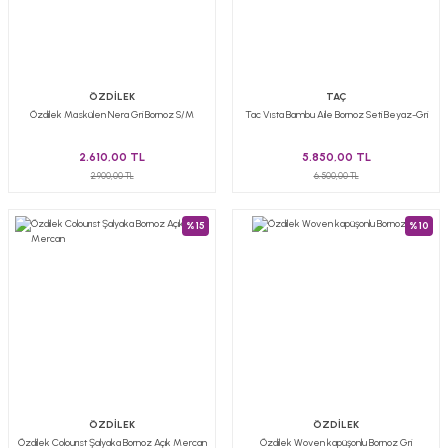
ÖZDİLEK
TAÇ
Özdilek Maskülen Nera Gri Bornoz S/M
Tac Vısta Bambu Aile Bornoz Seti Beyaz-Gri
2.610,00 TL
5.850,00 TL
2.900,00 TL
6.500,00 TL
%15
%10
ÖZDİLEK
ÖZDİLEK
Özdilek Colourıst Şalyaka Bornoz Açık Mercan
Özdilek Woven kapüşonlu Bornoz Gri