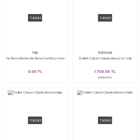
TÜKENDİ
TÜKENDİ
TAÇ
ÖZDİLEK
Tac Flame Bambu Aile Bornoz Seti Ekru-Vizon
Özdilek Colourıst Şalyaka Bornoz Su Yeşili
0,00 TL
1.700,00 TL
2.000,00 TL
TÜKENDİ
TÜKENDİ