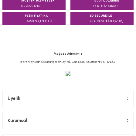
MÜŞTERİ HİZMETLERİ
1500TL ÜZERİNE
0 216 572 12 89
ÜCRETSİZ KARGO
PEŞİN FİYATINA
3D SECURE İLE
TAKSİT SEÇENEKLERİ
%100 GÜVENLİ ALIŞVERİŞ
Mağaza Adresimiz
İçerenköy Mah. Üsküdar İçerenköy Yolu Cad. No:88-86 Ataşehir / İSTANBUL
Üyelik
Kurumsal