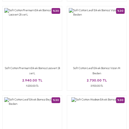
%30
%30
Soft Cotton Premıum Erkek Bornoz Lacivert 2li
Soft Cotton Leaf Erkek Bornoz Vizon M
set L
Beden
2.940,00 TL
2.730,00 TL
4.200,00 TL
3.900,00 TL
%30
%30