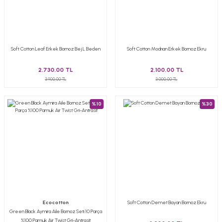
Soft Cotton Leaf Erkek Bornoz Bej L Beden
Soft Cotton Modrıan Erkek Bornoz Ekru
2.730,00 TL
2.100,00 TL
3.900,00 TL
3.000,00 TL
%10
%30
Ecocotton
Soft Cotton Demet Bayan Bornoz Ekru
Green Black Aymira Aile Bornoz Seti 10 Parça
%100 Pamuk Air Twist Gri-Antrasit