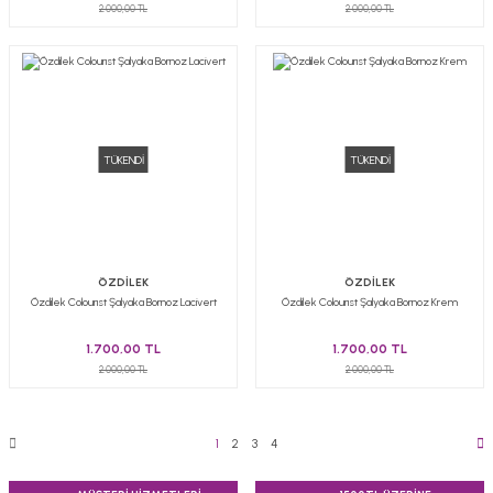
2.000,00 TL
2.000,00 TL
TÜKENDİ
TÜKENDİ
ÖZDİLEK
ÖZDİLEK
Özdilek Colourıst Şalyaka Bornoz Lacivert
Özdilek Colourıst Şalyaka Bornoz Krem
1.700,00 TL
1.700,00 TL
2.000,00 TL
2.000,00 TL
1
2
3
4