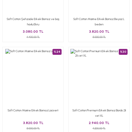
Soft Cotton Şehzade Erkek Bornoz ve baş
Soft Cotton Marine Erkek Bornoz Beyaz L
havlu Ekru
beden
3.080,00 TL
3.820,00 TL
4.400,00 TL
5.000,00 TL
%24
%30
Soft Cotton Marine Erkek Bornoz Lacivert
Soft Cotton Premıum Erkek Bornoz Bordo 2li
set XL
3.820,00 TL
2.940,00 TL
5.000,00 TL
4.200,00 TL