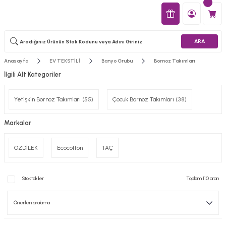
ARA
Anasayfa
EV TEKSTİLİ
Banyo Grubu
Bornoz Takımları
İlgili Alt Kategoriler
Yetişkin Bornoz Takımları
(55)
Çocuk Bornoz Takımları
(38)
Markalar
ÖZDİLEK
Ecocotton
TAÇ
Stoktakiler
Toplam 110 ürün