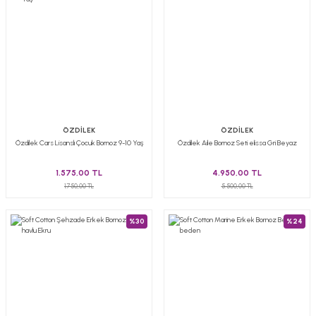
ÖZDİLEK
ÖZDİLEK
Özdilek Cars Lisanslı Çocuk Bornoz 9-10 Yaş
Özdilek Aile Bornoz Seti elissa Gri Beyaz
1.575,00 TL
4.950,00 TL
1.750,00 TL
5.500,00 TL
%30
%24