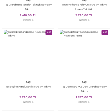
TAÇ
TAÇ
Taç Lisanslı Harika Kanatlar Tek Kişilik Nevresim
Taç Fenerbahçe Palamut Nevresim Takımı
Takım
Lisanslı Tek Kişilik
2.610,00 TL
2.720,00 TL
2.900,00 TL
3.200,00 TL
%15
%15
TAÇ
TAÇ
Taç Beşiktaş Kartal Lisanslı Nevresim Takımı
Taç Galatasary 1905 Glow Lisanslı Nevresim
Takımı
2.720,00 TL
2.975,00 TL
3.200,00 TL
3.500,00 TL