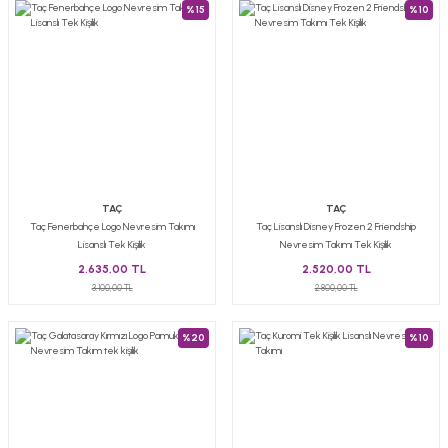
%15
%10
TAÇ
TAÇ
Taç Fenerbahçe Logo Nevresim Takımı
Taç Lisanslı Disney Frozen 2 Friendship
Lisanslı Tek Kişilik
Nevresim Takımı Tek Kişilik
2.635,00 TL
2.520,00 TL
3.100,00 TL
2.800,00 TL
%20
%10