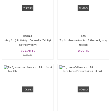
TÜKENDİ
TÜKENDİ
HOBBY
TAÇ
Hobby Kral Şakir,Muhtişim Dedektifler Tek kişilik
Taç lisanslı nevresim takımı Spiderman lıght cıty
Nevresim takımı
tek kişilik
702,78 TL
0,00 TL
865,74 TL
TÜKENDİ
TÜKENDİ