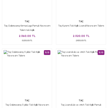
TAÇ
TAÇ
Taç Galatasaray Kırmızı Logo Pamuk Nevresim
Taç Kuromi Tek Kişilik Lisanslı Nevresim Takımı
Takım tek kişilik
2.560,00 TL
2.520,00 TL
3.200,00 TL
2.800,00 TL
%15
%10
TAÇ
TAÇ
Taç Galatasaray 5 yıldız Tek Kişilik Nevresim
Taç Lisanslı Lilo ve stitch Tek Kişilik Pamuk