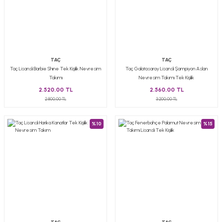
TAÇ
TAÇ
Taç Lisanslı Barbie Shıne Tek Kişilik Nevresim
Taç Galatasaray Lisanslı Şampiyon Aslan
Takımı
Nevresim Takımı Tek Kişilik
2.520,00 TL
2.560,00 TL
2.800,00 TL
3.200,00 TL
%10
%15