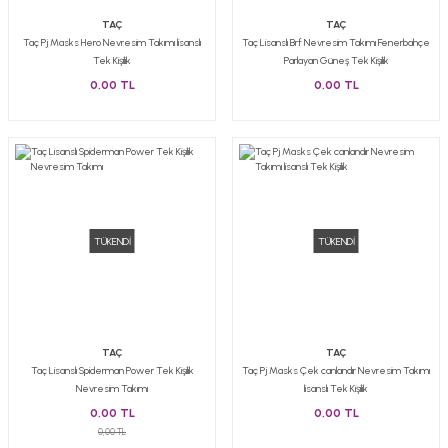
TAÇ
TAÇ
Taç Pj Masks Hero Nevresim Takımı lisanslı
Taç Lisanslı Brf Nevresim Takımı Fenerbahçe
Tek Kişilik
Parlayan Güneş Tek Kişilik
0,00 TL
0,00 TL
TÜKENDİ
TÜKENDİ
TAÇ
TAÇ
Taç Lisanslı Spiderman Power Tek Kişilik
Taç Pj Masks Çek canlandır Nevresim Takımı
Nevresim Takımı
lisanslı Tek Kişilik
0,00 TL
0,00 TL
0,00 TL