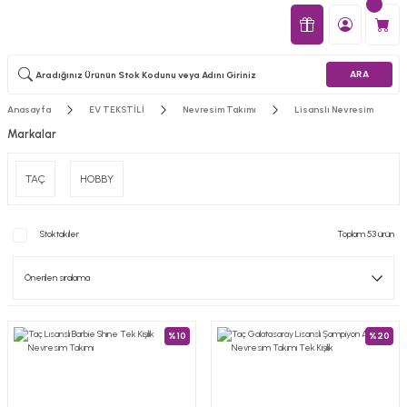
ARA
Anasayfa
EV TEKSTİLİ
Nevresim Takımı
Lisanslı Nevresim
Markalar
TAÇ
HOBBY
Stoktakiler
Toplam 53 ürün
%10
%20