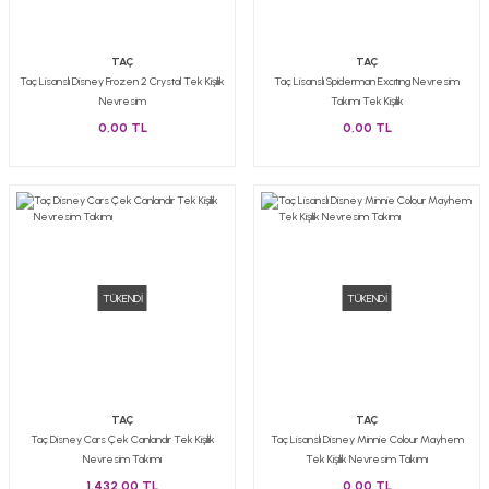
TAÇ
TAÇ
Taç Lisanslı Disney Frozen 2 Crystal Tek Kişilik
Taç Lisanslı Spiderman Excıtıng Nevresim
Nevresim
Takımı Tek Kişilik
0,00 TL
0,00 TL
TÜKENDİ
TÜKENDİ
TAÇ
TAÇ
Taç Disney Cars Çek Canlandır Tek Kişilik
Taç Lisanslı Disney Minnie Colour Mayhem
Nevresim Takımı
Tek Kişilik Nevresim Takımı
1.432,00 TL
0,00 TL