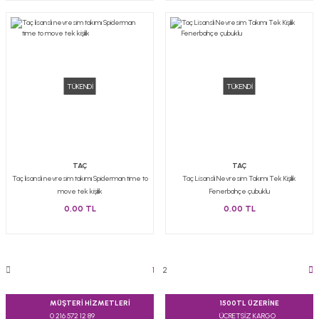
TÜKENDİ
TÜKENDİ
TAÇ
TAÇ
Taç lisanslı nevresim takımı Spiderman time to
Taç Lisanslı Nevresim Takımı Tek Kişilik
move tek kişilik
Fenerbahçe çubuklu
0,00 TL
0,00 TL
1
2
MÜŞTERİ HİZMETLERİ
1500TL ÜZERİNE
0 216 572 12 89
ÜCRETSİZ KARGO