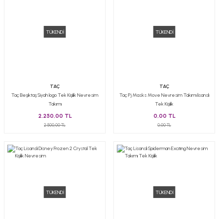
TÜKENDİ
TÜKENDİ
TAÇ
TAÇ
Taç Beşiktaş Siyah logo Tek Kişilik Nevresim
Taç Pj Masks Move Nevresim Takımı lisanslı
Takımı
Tek Kişilik
2.250,00 TL
0,00 TL
2.500,00 TL
0,00 TL
TÜKENDİ
TÜKENDİ