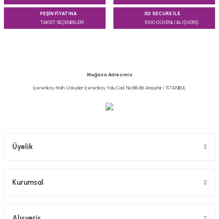
PEŞİN FİYATINA
3D SECURE İLE
TAKSİT SEÇENEKLERİ
%100 GÜVENLİ ALIŞVERİŞ
Mağaza Adresimiz
İçerenköy Mah. Üsküdar İçerenköy Yolu Cad. No:88-86 Ataşehir / İSTANBUL
Üyelik
Kurumsal
Alışveriş