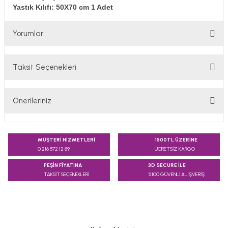
Yastık Kılıfı: 50X70 cm 1 Adet
Yorumlar
Taksit Seçenekleri
Bu ürüne ilk yorumu siz yapın!
Önerileriniz
Yorum Yaz
Bu ürünün fiyat bilgisi, resim, ürün açıklamalarında ve diğer
konularda yetersiz gördüğünüz noktaları öneri formunu
MÜŞTERİ HİZMETLERİ
1500TL ÜZERİNE
kullanarak tarafımıza iletebilirsiniz.
0 216 572 12 89
ÜCRETSİZ KARGO
Görüş ve önerileriniz için teşekkür ederiz.
PEŞİN FİYATINA
3D SECURE İLE
TAKSİT SEÇENEKLERİ
%100 GÜVENLİ ALIŞVERİŞ
Ürün resmi kalitesiz, bozuk veya görüntülenemiyor.
Ürün açıklamasında eksik bilgiler bulunuyor.
Ürün bilgilerinde hatalar bulunuyor.
Ürün fiyatı diğer sitelerden daha pahalı.