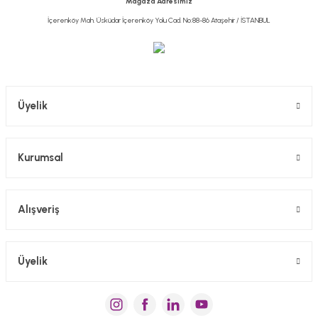
Mağaza Adresimiz
Bu ürüne benzer farklı alternatifler olmalı.
İçerenköy Mah. Üsküdar İçerenköy Yolu Cad. No:88-86 Ataşehir / İSTANBUL
Gönder
Üyelik
Kurumsal
Alışveriş
Üyelik