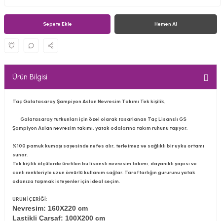
Sepete Ekle
Hemen Al
Ürün Bilgisi
Taç Galatasaray Şampiyon Aslan Nevresim Takımı Tek kişilik,
Galatasaray tutkunları için özel olarak tasarlanan Taç Lisanslı GS
Şampiyon Aslan nevresim takımı, yatak odalarına takım ruhunu taşıyor.
%100 pamuk kumaşı sayesinde nefes alır, terletmez ve sağlıklı bir uyku ortamı
sunar.
Tek kişilik ölçülerde üretilen bu lisanslı nevresim takımı, dayanıklı yapısı ve
canlı renkleriyle uzun ömürlü kullanım sağlar. Taraftarlığın gururunu yatak
odanıza taşımak isteyenler için ideal seçim.
ÜRÜN İÇERİĞİ:
Nevresim: 160X220 cm
Lastikli Çarşaf: 100X200 cm