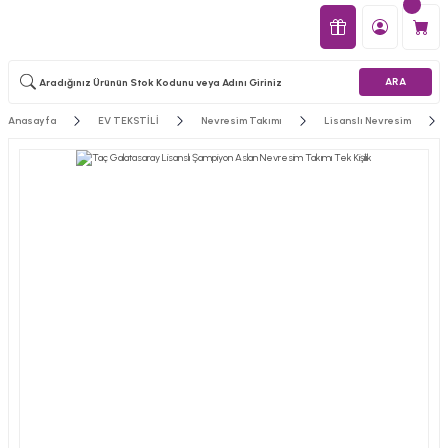
ARA
Anasayfa
EV TEKSTİLİ
Nevresim Takımı
Lisanslı Nevresim