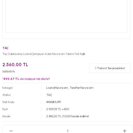
TAÇ
Taç Galatasaray Lisanslı Şampiyon Aslan Nevresim Takımı Tek Kişilik
2.560,00 TL
Taksit Seçenekleri
3.200,00 TL
*
490,67 TL
den başlayan taksitlerle!!
Kategori
Lisanslı Nevresim
,
Taraftar Nevresim
Marka
TAÇ
Stok Kodu
HHWBK1U9F1
Fiyat
2.909,09 TL + KDV
Havale
2.483,20 TL (%3,00 havale indirimi)