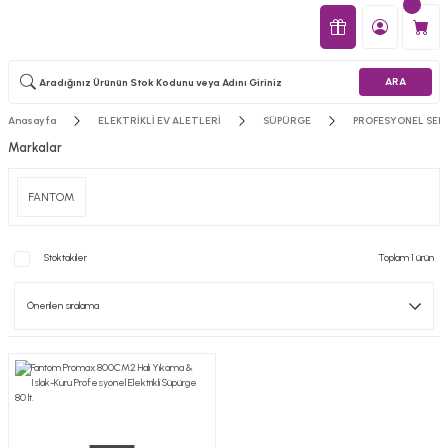
ARA
Anasayfa
ELEKTRİKLİ EV ALETLERİ
SÜPÜRGE
PROFESYONEL SERİ
Markalar
FANTOM
Stoktakiler
Toplam 1 ürün