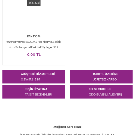
TÜKENDİ
FANTOM
Fantom Promax 800CM2 Halı Yıkama & Islak-
Kuru Profesyonel Elektrikli Süpürge 80 lt.
0,00 TL
MÜŞTERİ HİZMETLERİ
1500TL ÜZERİNE
0 216 572 12 89
ÜCRETSİZ KARGO
PEŞİN FİYATINA
3D SECURE İLE
TAKSİT SEÇENEKLERİ
%100 GÜVENLİ ALIŞVERİŞ
Mağaza Adresimiz
İçerenköy Mah. Üsküdar İçerenköy Yolu Cad. No:88-86 Ataşehir / İSTANBUL