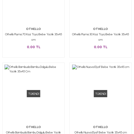
OTHELLO
OTHELLO
Othello Piuma 70 Kaz Tüyü Bebe Yastık 35x45
Othello Piuma 30 Kaz Tüyü Bebe Yastık 35x45
cm
cm
0,00 TL
0,00 TL
TÜKENDİ
TÜKENDİ
OTHELLO
OTHELLO
Othello Bambuda Bambu Dolgulu Bebe Yastık
Othello Nuova Elyaf Bebe Yastık 35x45 cm