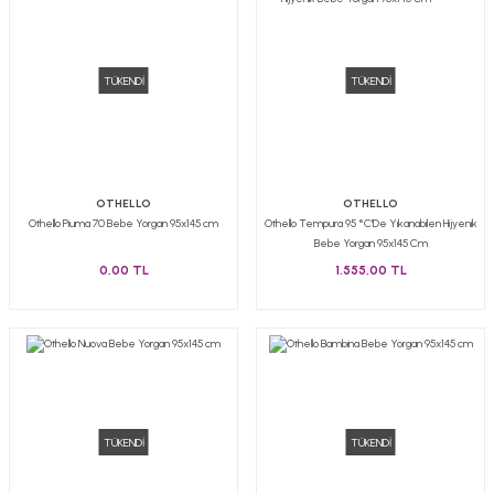
TÜKENDİ
TÜKENDİ
OTHELLO
OTHELLO
Othello Piuma 70 Bebe Yorgan 95x145 cm
Othello Tempura 95 °C'De Yıkanabilen Hijyenik
Bebe Yorgan 95x145 Cm
0,00 TL
1.555,00 TL
TÜKENDİ
TÜKENDİ