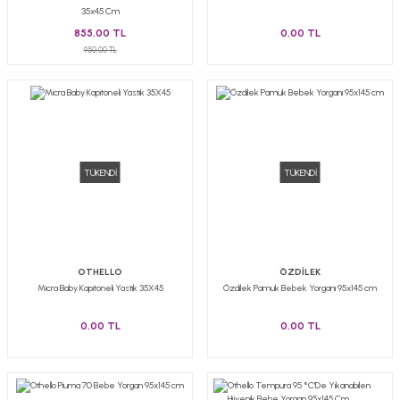
35x45 Cm
855,00 TL
0,00 TL
950,00 TL
TÜKENDİ
TÜKENDİ
OTHELLO
ÖZDİLEK
Micra Baby Kapitoneli Yastık 35X45
Özdilek Pamuk Bebek Yorganı 95x145 cm
0,00 TL
0,00 TL