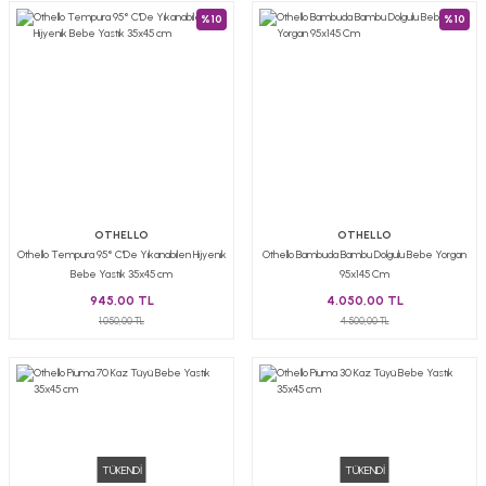
%10
%10
OTHELLO
OTHELLO
Othello Tempura 95° C'De Yıkanabilen Hijyenik
Othello Bambuda Bambu Dolgulu Bebe Yorgan
Bebe Yastık 35x45 cm
95x145 Cm
945,00 TL
4.050,00 TL
1.050,00 TL
4.500,00 TL
TÜKENDİ
TÜKENDİ