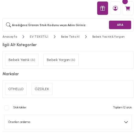
ARA
Anasayfa
EV TEKSTİLİ
Bebe Tekstil
Bebek Yastık&Yorgan
İlgili Alt Kategoriler
Bebek Yastık
(6)
Bebek Yorgan
(6)
Markalar
OTHELLO
ÖZDİLEK
Stoktakiler
Toplam 12 ürün