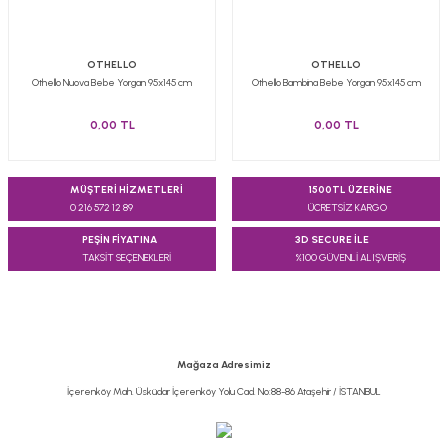
OTHELLO
OTHELLO
Othello Nuova Bebe Yorgan 95x145 cm
Othello Bambina Bebe Yorgan 95x145 cm
0,00 TL
0,00 TL
MÜŞTERİ HİZMETLERİ
1500TL ÜZERİNE
0 216 572 12 89
ÜCRETSİZ KARGO
PEŞİN FİYATINA
3D SECURE İLE
TAKSİT SEÇENEKLERİ
%100 GÜVENLİ ALIŞVERİŞ
Mağaza Adresimiz
İçerenköy Mah. Üsküdar İçerenköy Yolu Cad. No:88-86 Ataşehir / İSTANBUL