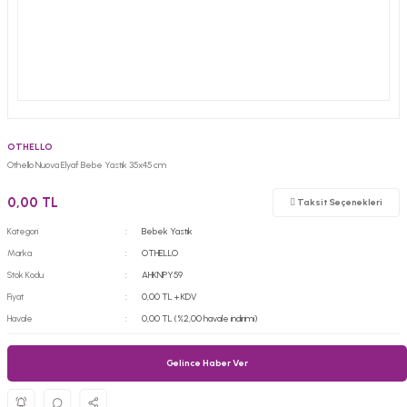
OTHELLO
Othello Nuova Elyaf Bebe Yastık 35x45 cm
0,00 TL
Taksit Seçenekleri
Kategori
Bebek Yastık
Marka
OTHELLO
Stok Kodu
AHKNPY59
Fiyat
0,00 TL + KDV
Havale
0,00 TL (%2,00 havale indirimi)
Gelince Haber Ver