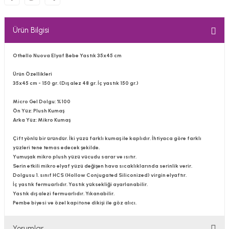
Ürün Bilgisi
Othello Nuova Elyaf Bebe Yastık 35x45 cm
Ürün Özellikleri
35x45 cm - 150 gr. (Dış alez 48 gr. İç yastık 150 gr.)
Micro Gel Dolgu:
%100
Ön Yüz:
Plush Kumaş
Arka Yüz:
Mikro Kumaş
Çift yönlü bir üründür. İki yüzü farklı kumaş ile kaplıdır. İhtiyaca göre farklı
yüzleri tene temas edecek şekilde.
Yumuşak mikro plush yüzü vücudu sarar ve ısıtır.
Serin etkili mikro elyaf yüzü değişen hava sıcaklıklarında serinlik verir.
Dolgusu 1. sınıf HCS (Hollow Conjugated Siliconized) virgin elyaftır.
İç yastık fermuarlıdır. Yastık yüksekliği ayarlanabilir.
Yastık dış alezi fermuarlıdır. Yıkanabilir.
Pembe biyesi ve özel kapitone dikişi ile göz alıcı.
Yorumlar