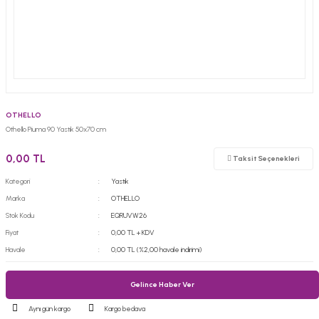
OTHELLO
Othello Piuma 90 Yastık 50x70 cm
0,00 TL
Taksit Seçenekleri
Kategori
Yastık
Marka
OTHELLO
Stok Kodu
EQRUVW26
Fiyat
0,00 TL + KDV
Havale
0,00 TL (%2,00 havale indirimi)
Gelince Haber Ver
Aynı gün kargo
Kargo bedava