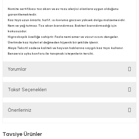
Nomite sertifikası toz akarı ve ev tozu alerjisi olanlara uygun olduğunu
garantilemektedir.
Kaz tüyü uzun ömürlü, hafif, ısı koruma gücü en yüksek dolgu malzemesidir.
Nem ve yağ tutmaz. Toz akarı barındırmaz. Bakteri barındırmadığı için
kokusuzdur.
Higroskopik özelliğe sahiptir. Fazla nemi emer ve vücut ısısını dengeler.
Üretimde kaz tüyleri el değmeden hijyenik bir şekilde işlenir.
Maya Tekstil sadece kaliteli ve hayvan haklarına saygılı kaz tüyü kullanır.
Benzersiz uyku konforu ile tanışmak isteyenlerin tercihi.
Yorumlar
Taksit Seçenekleri
Bu ürüne ilk yorumu siz yapın!
Önerileriniz
Yorum Yaz
Bu ürünün fiyat bilgisi, resim, ürün açıklamalarında ve diğer
konularda yetersiz gördüğünüz noktaları öneri formunu
Tavsiye Ürünler
kullanarak tarafımıza iletebilirsiniz.