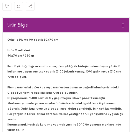
Ürün Bilgisi
Othello Piuma 90 Yastık 50x70 cm
Ürün Özellikleri
50x70 cm / 650 gr
Kaz tüyü doğallığı ve konforunun jakar şıklığı ile birleşiminden oluşan yüzüstü
kullanıma uygun yumuşak yastık %100 jakarlı kumaş, %90 gıdık tüyü+%10 sırt
tüyü dolgulu.
Piuma ürünlerini diğer kaz tüyü ürünlerden üstün ve değerli kılan içerisindeki
Class 1 ve Nomite özellikli kaz tüyü dolgusudur.
Dış kaplaması %100 pamuk tüy geçirmeyen (down proof) kumaştır.
Markanın yanında yazan sayılar ürünün içerisindeki gıdık kaz tüyü oranını
gösterir. Gıdık kaz tüyünün elde edilmesi daha zor olduğu için çok kıymetlidir.
Her yorganın farklı ısıtma derecesi ve her yastığın farklı yatış şekline uygunluğu
vardır.
Kurutma makinesinde kurutma yapmak şartı ile 30˚C’de çamaşır makinesinde
yıkanabilir.