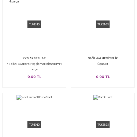
TÜKENDİ
TÜKENDİ
YKS AKSESUAR
SAĞLAM HEDİYELİK
Yks İbrik Swarovski taş işlemali salon takımı 4
Üçlü Set
parça
0,00 TL
0,00 TL
TÜKENDİ
TÜKENDİ