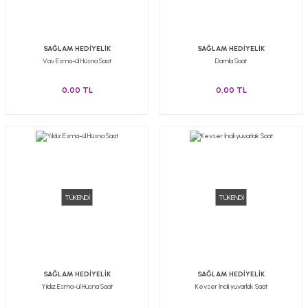
SAĞLAM HEDİYELİK
SAĞLAM HEDİYELİK
Vav Esma-ül Hüsna Saat
Damla Saat
0,00 TL
0,00 TL
TÜKENDİ
TÜKENDİ
SAĞLAM HEDİYELİK
SAĞLAM HEDİYELİK
Yıldız Esma-ül Hüsna Saat
Kevser İncili yuvarlak Saat