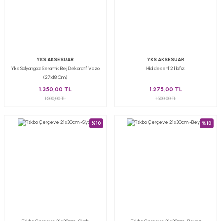
YKS AKSESUAR
YKS AKSESUAR
Yks Salyangoz Seramik Bej Dekoratif Vazo
Hilal desenli 2 li lafız.
(27x18 Cm)
1.350,00 TL
1.275,00 TL
1.500,00 TL
1.500,00 TL
%10
%10