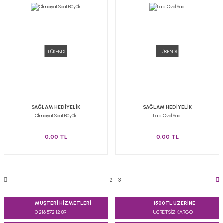
TÜKENDİ
TÜKENDİ
SAĞLAM HEDİYELİK
SAĞLAM HEDİYELİK
Olimpiyat Saat Büyük
Lale Oval Saat
0,00 TL
0,00 TL
1
2
3
MÜŞTERİ HİZMETLERİ
1500TL ÜZERİNE
0 216 572 12 89
ÜCRETSİZ KARGO