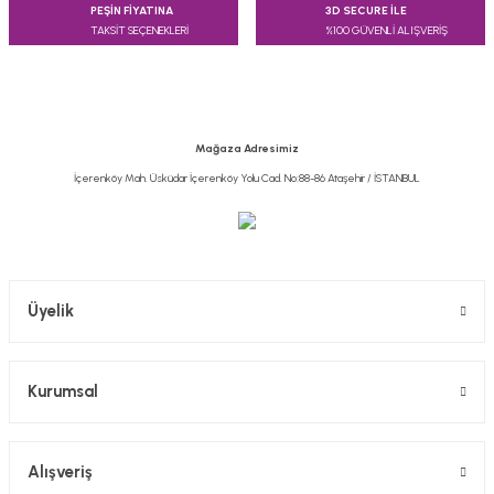
PEŞİN FİYATINA
3D SECURE İLE
TAKSİT SEÇENEKLERİ
%100 GÜVENLİ ALIŞVERİŞ
Mağaza Adresimiz
İçerenköy Mah. Üsküdar İçerenköy Yolu Cad. No:88-86 Ataşehir / İSTANBUL
Üyelik
Kurumsal
Alışveriş