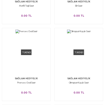
SAĞLAM HEDİYELİK
SAĞLAM HEDİYELİK
Motifli Taşlı Saat
Elit Saat
0,00 TL
0,00 TL
TÜKENDİ
TÜKENDİ
SAĞLAM HEDİYELİK
SAĞLAM HEDİYELİK
Prenses Oval Saat
Olimpiyat Küçük Saat
0,00 TL
0,00 TL