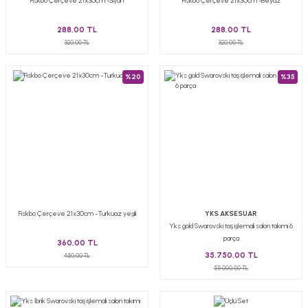
Fiskbo Çerçeve 21x30cm -Siyah
Fiskbo Çerçeve 21x30cm -Beyaz
288,00 TL
288,00 TL
320,00 TL
320,00 TL
%20
%35
Fiskbo Çerçeve 21x30cm -Turkuaz yeşili
YKS AKSESUAR
Yks gold Swarovski taş işlemali salon takımı 6
parça
360,00 TL
35.750,00 TL
450,00 TL
55.000,00 TL