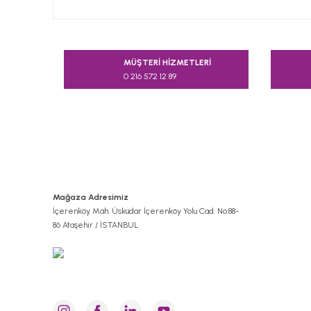
Bu ürünün fiyat bilgisi, resim, ürün açıklamalarında v
Görüş ve önerileriniz için teşekkür ederiz.
MÜŞTERİ HİZMETLERİ
0 216 572 12 89
Ürün resmi kalitesiz, bozuk veya görüntülenemiyor.
Ürün açıklamasında eksik bilgiler bulunuyor.
Ürün bilgilerinde hatalar bulunuyor.
Ürün fiyatı diğer sitelerden daha pahalı.
Bu ürüne benzer farklı alternatifler olmalı.
Mağaza Adresimiz
İçerenköy Mah. Üsküdar İçerenköy Yolu Cad. No:88-
86 Ataşehir / İSTANBUL