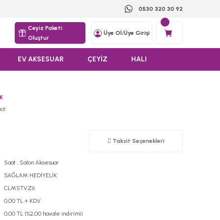
0530 320 30 92
Ceyiz Paketi
Üye Ol
/
Üye Girişi
Oluştur
EV AKSESUAR
ÇEYİZ
HALI
K
aat
Taksit Seçenekleri
Saat
,
Salon Aksesuar
SAĞLAM HEDİYELİK
CLMSTVZ6
0,00 TL + KDV
0,00 TL (%2,00 havale indirimi)