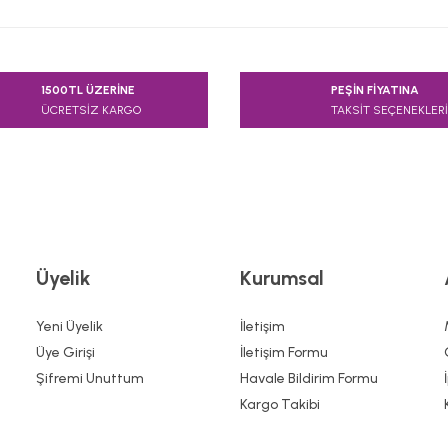
e diğer konularda yetersiz gördüğünüz noktaları öneri formunu kullanarak
1500TL ÜZERİNE
PEŞİN FİYATINA
Bu ürüne ilk yorumu siz yapın!
ÜCRETSİZ KARGO
TAKSİT SEÇENEKLERİ
Yorum Yaz
Üyelik
Kurumsal
Yeni Üyelik
İletişim
Üye Girişi
İletişim Formu
Şifremi Unuttum
Havale Bildirim Formu
Gönder
Kargo Takibi