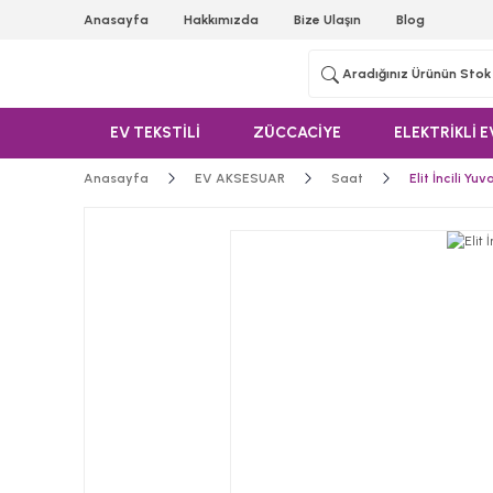
Anasayfa
Hakkımızda
Bize Ulaşın
Blog
EV TEKSTİLİ
ZÜCCACİYE
ELEKTRİKLİ E
Anasayfa
EV AKSESUAR
Saat
Elit İncili Yu