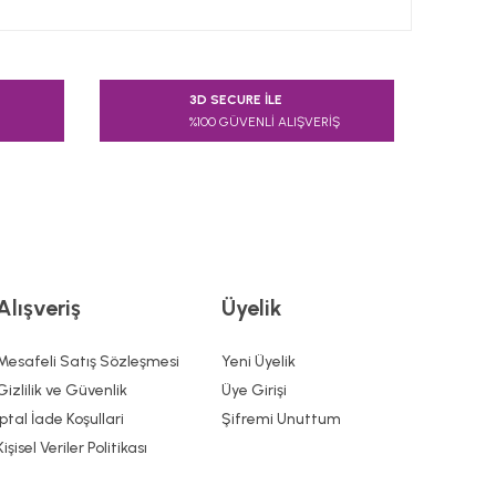
 tarafımıza iletebilirsiniz.
3D SECURE İLE
%100 GÜVENLİ ALIŞVERİŞ
Alışveriş
Üyelik
Mesafeli Satış Sözleşmesi
Yeni Üyelik
Gizlilik ve Güvenlik
Üye Girişi
İptal İade Koşullari
Şifremi Unuttum
Kişisel Veriler Politikası