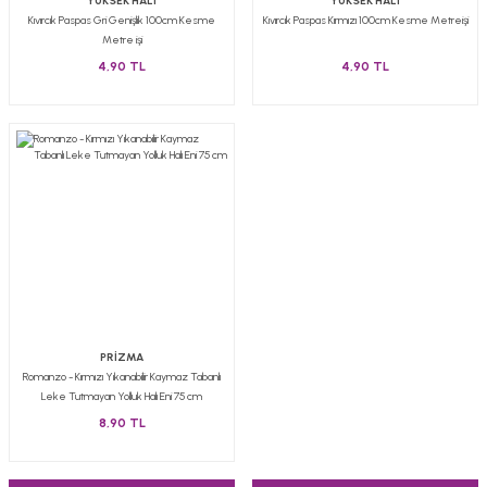
YÜKSEK HALI
YÜKSEK HALI
Kıvırcık Paspas Gri Genişlik 100cm Kesme
Kıvırcık Paspas Kırmızı 100cm Kesme Metreişi
Metre işi
4,90 TL
4,90 TL
PRİZMA
Romanzo - Kırmızı Yıkanabilir Kaymaz Tabanlı
Leke Tutmayan Yolluk Halı Eni 75 cm
8,90 TL