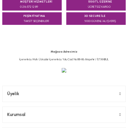
MÜŞTERİ HİZMETLERİ
1500TL ÜZERİNE
0 216 572 12 89
ÜCRETSİZ KARGO
PEŞİN FİYATINA
3D SECURE İLE
TAKSİT SEÇENEKLERİ
%100 GÜVENLİ ALIŞVERİŞ
Mağaza Adresimiz
İçerenköy Mah. Üsküdar İçerenköy Yolu Cad. No:88-86 Ataşehir / İSTANBUL
Üyelik
Kurumsal