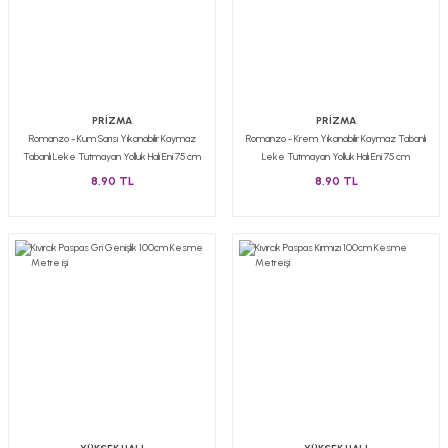
PRİZMA
PRİZMA
Romanzo - Kum Sarısı Yıkanabilir Kaymaz
Romanzo - Krem Yıkanabilir Kaymaz Tabanlı
Tabanlı Leke Tutmayan Yolluk Halı Eni 75 cm
Leke Tutmayan Yolluk Halı Eni 75 cm
8,90 TL
8,90 TL