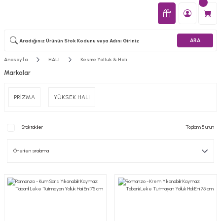
ARA
Anasayfa
HALI
Kesme Yolluk & Halı
Markalar
PRİZMA
YÜKSEK HALI
Stoktakiler
Toplam 5 ürün