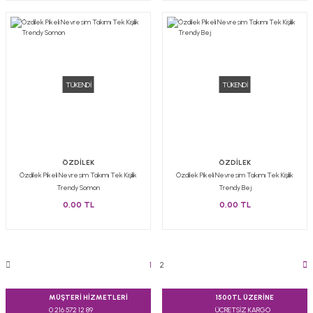
TÜKENDİ
TÜKENDİ
ÖZDİLEK
ÖZDİLEK
Özdilek Pikeli Nevresim Takımı Tek Kişilik
Özdilek Pikeli Nevresim Takımı Tek Kişilik
Trendy Somon
Trendy Bej
0,00 TL
0,00 TL
1
2
MÜŞTERİ HİZMETLERİ
1500TL ÜZERİNE
0 216 572 12 89
ÜCRETSİZ KARGO