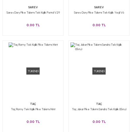
SAREV
SAREV
Sarev Dory Pike Takımı Tek Kişilik Petrol V29
Sarev Dory Pike Takımı Tek Kişilik Yeşil V6
0,00 TL
0,00 TL
TÜKENDİ
TÜKENDİ
TAÇ
TAÇ
Taç Romy Tek Kişilik Pike Takımı Mint
Taç Jakar Pike Takımı Sandra Tek Kişilik (Ekru)
0,00 TL
0,00 TL