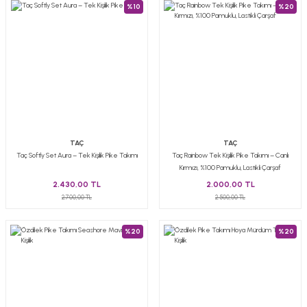
%10
%20
TAÇ
TAÇ
Taç Softly Set Aura – Tek Kişilik Pike Takımı
Taç Rainbow Tek Kişilik Pike Takımı – Canlı
Kırmızı, %100 Pamuklu, Lastikli Çarşaf
2.430,00 TL
2.000,00 TL
2.700,00 TL
2.500,00 TL
%20
%20