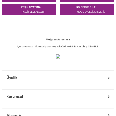
PEŞİN FİYATINA
3D SECURE İLE
TAKSİT SEÇENEKLERİ
%100 GÜVENLİ ALIŞVERİŞ
Mağaza Adresimiz
İçerenköy Mah. Üsküdar İçerenköy Yolu Cad. No:88-86 Ataşehir / İSTANBUL
Üyelik
Kurumsal
Alışveriş