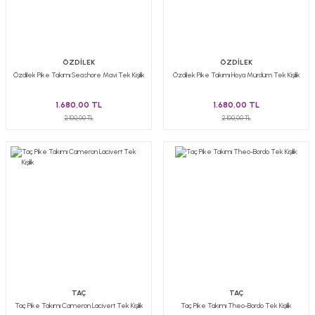
ÖZDİLEK
ÖZDİLEK
Özdilek Pike Takımı Seashore Mavi Tek Kişilik
Özdilek Pike Takımı Hoya Mürdüm Tek Kişilik
1.680,00 TL
1.680,00 TL
2.100,00 TL
2.100,00 TL
TAÇ
TAÇ
Taç Pike Takımı Cameron Lacivert Tek Kişilik
Taç Pike Takımı Theo-Bordo Tek Kişilik