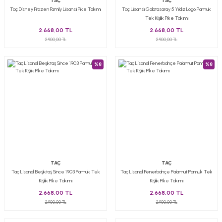
TAÇ
TAÇ
Taç Disney Frozen Family Lisanslı Pike Takımı
Taç Lisanslı Galatasaray 5 Yıldız Logo Pamuk
Tek Kişilik Pike Takımı
2.668,00 TL
2.668,00 TL
2.900,00 TL
2.900,00 TL
%8
%8
TAÇ
TAÇ
Taç Lisanslı Beşiktaş Since 1903 Pamuk Tek
Taç Lisanslı Fenerbahçe Palamut Pamuk Tek
Kişilik Pike Takımı
Kişilik Pike Takımı
2.668,00 TL
2.668,00 TL
2.900,00 TL
2.900,00 TL