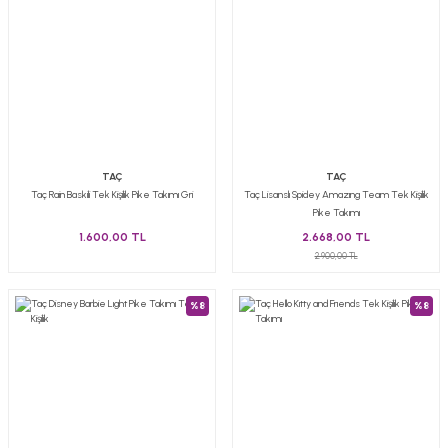
TAÇ
TAÇ
Taç Rain Baskili Tek Kişilik Pike Takımı Gri
Taç Lisanslı Spidey Amazıng Team Tek Kişilik
Pike Takımı
1.600,00 TL
2.668,00 TL
2.900,00 TL
%8
%8