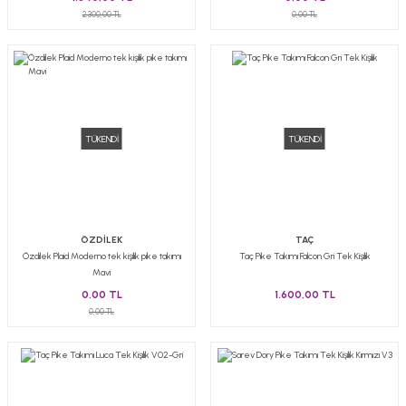
2.300,00 TL
0,00 TL
TÜKENDİ
TÜKENDİ
ÖZDİLEK
TAÇ
Özdilek Plaid Moderno tek kişilik pike takımı
Taç Pike Takımı Falcon Gri Tek Kişilik
Mavi
0,00 TL
1.600,00 TL
0,00 TL