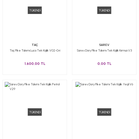
TÜKENDİ
TÜKENDİ
TAÇ
SAREV
Taç Pike Takımı Luca Tek Kişilik V02-Gri
Sarev Dory Pike Takımı Tek Kişilik Kırmızı V3
1.600,00 TL
0,00 TL
TÜKENDİ
TÜKENDİ