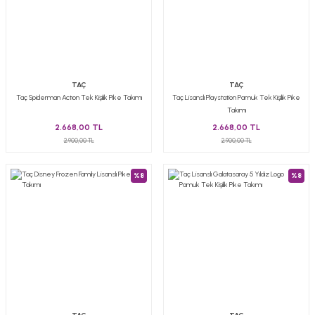
TAÇ
TAÇ
Taç Spiderman Actıon Tek Kişilik Pike Takımı
Taç Lisanslı Playstation Pamuk Tek Kişilik Pike
Takımı
2.668,00 TL
2.668,00 TL
2.900,00 TL
2.900,00 TL
%8
%8