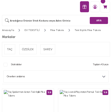
ARA
Anasayfa
EV TEKSTİLİ
Pike Takımı
Tek Kişilik Pike Takımı
Markalar
TAÇ
ÖZDİLEK
SAREV
Stoktakiler
Toplam 43 ürün
%8
%8