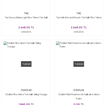
TAÇ
TAÇ
Taç Disney Barbie Lıght Pike Takımı Tek Kişilik
Taç Hello Kıtty and Frıends Tek Kişilik Pike Takımı
2.668,00 TL
2.668,00 TL
2.900,00 TL
2.900,00 TL
TÜKENDİ
TÜKENDİ
ÖZDİLEK
ÖZDİLEK
Özdilek Pike takımı Tek kişilik Sailing Voyage
Özdilek Plaid Moderno tek kişilik pike takımı
Pudra
1.840,00 TL
0,00 TL