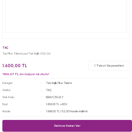
TAÇ
Taç Pike Takımı Luca Tek Kişilik V02-Gri
1.600,00 TL
Taksit Seçenekleri
*
306,67 TL
den başlayan taksitlerle!!
Kategori
Tek Kişilik Pike Takımı
Marka
TAÇ
Stok Kodu
KBAVC5G2LY
Fiyat
1.454,55 TL + KDV
Havale
1.568,00 TL (%2,00 havale indirimi)
Gelince Haber Ver