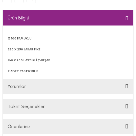
Ürün Bilgisi
% 100 PAMUKLU
230 X 250 JAKAR PİKE
160 X 200 LASTİKLİ ÇARŞAF
2 ADET YASTIK KILIF
Yorumlar
Taksit Seçenekleri
Bu ürüne ilk yorumu siz yapın!
Önerileriniz
Yorum Yaz