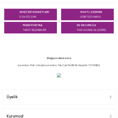
Bu ürünün fiyat bilgisi, resim, ürün açıklamalarında ve diğer
konularda yetersiz gördüğünüz noktaları öneri formunu
MÜŞTERİ HİZMETLERİ
1500TL ÜZERİNE
kullanarak tarafımıza iletebilirsiniz.
0 216 572 12 89
ÜCRETSİZ KARGO
Görüş ve önerileriniz için teşekkür ederiz.
PEŞİN FİYATINA
3D SECURE İLE
TAKSİT SEÇENEKLERİ
%100 GÜVENLİ ALIŞVERİŞ
Ürün resmi kalitesiz, bozuk veya görüntülenemiyor.
Ürün açıklamasında eksik bilgiler bulunuyor.
Ürün bilgilerinde hatalar bulunuyor.
Ürün fiyatı diğer sitelerden daha pahalı.
Mağaza Adresimiz
Bu ürüne benzer farklı alternatifler olmalı.
İçerenköy Mah. Üsküdar İçerenköy Yolu Cad. No:88-86 Ataşehir / İSTANBUL
Gönder
Üyelik
Kurumsal