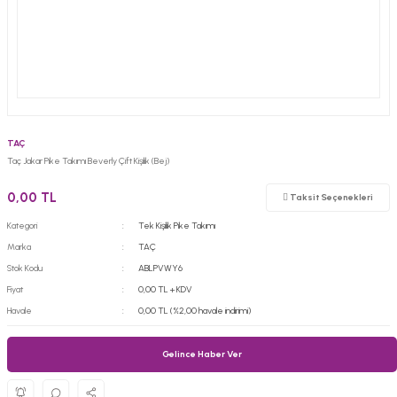
TAÇ
Taç Jakar Pike Takımı Beverly Çift Kişilik (Bej)
0,00 TL
Taksit Seçenekleri
Kategori
Tek Kişilik Pike Takımı
Marka
TAÇ
Stok Kodu
ABLPVWY6
Fiyat
0,00 TL + KDV
Havale
0,00 TL (%2,00 havale indirimi)
Gelince Haber Ver