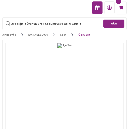
ARA
Anasayfa
EV AKSESUAR
Saat
Üçlü Set