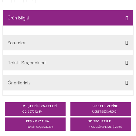
Ürün Bilgisi
Yorumlar
Taksit Seçenekleri
Bu ürüne ilk yorumu siz yapın!
Önerileriniz
Yorum Yaz
Bu ürünün fiyat bilgisi, resim, ürün açıklamalarında ve diğer
konularda yetersiz gördüğünüz noktaları öneri formunu
MÜŞTERİ HİZMETLERİ
1500TL ÜZERİNE
kullanarak tarafımıza iletebilirsiniz.
0 216 572 12 89
ÜCRETSİZ KARGO
Görüş ve önerileriniz için teşekkür ederiz.
PEŞİN FİYATINA
3D SECURE İLE
TAKSİT SEÇENEKLERİ
%100 GÜVENLİ ALIŞVERİŞ
Ürün resmi kalitesiz, bozuk veya görüntülenemiyor.