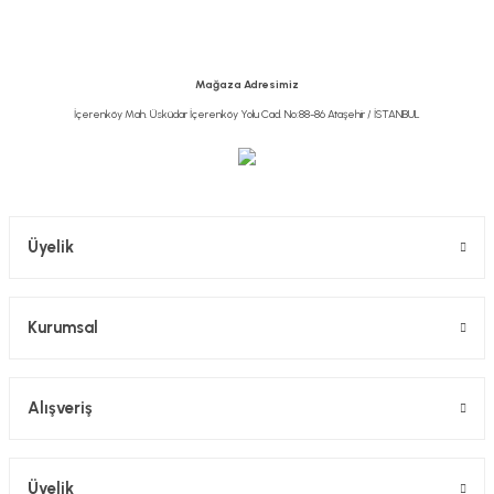
Ürün açıklamasında eksik bilgiler bulunuyor.
Ürün bilgilerinde hatalar bulunuyor.
Ürün fiyatı diğer sitelerden daha pahalı.
Mağaza Adresimiz
Bu ürüne benzer farklı alternatifler olmalı.
İçerenköy Mah. Üsküdar İçerenköy Yolu Cad. No:88-86 Ataşehir / İSTANBUL
Gönder
Üyelik
Kurumsal
Alışveriş
Üyelik