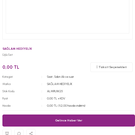
SAĞLAM HEDİYELİK
Üçlü Set
0,00 TL
Taksit Seçenekleri
Kategori
Saat
,
Salon Aksesuar
Marka
SAĞLAM HEDİYELİK
Stok Kodu
ALMRUW25
Fiyat
0,00 TL + KDV
Havale
0,00 TL (%2,00 havale indirimi)
Gelince Haber Ver