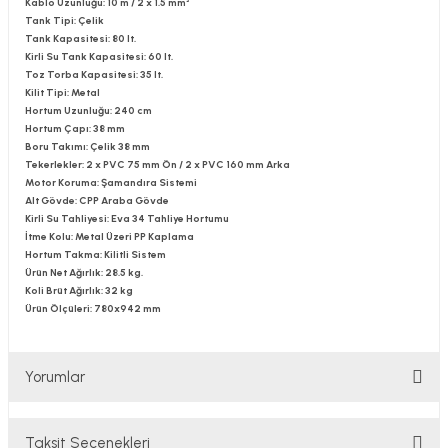
Kablo Uzunluğu: 10 m / 2 x 1.5 mm²
Tank Tipi: Çelik
Tank Kapasitesi: 80 lt.
Kirli Su Tank Kapasitesi: 60 lt.
Toz Torba Kapasitesi: 35 lt.
Kilit Tipi: Metal
Hortum Uzunluğu: 240 cm
Hortum Çapı: 38 mm
Boru Takımı: Çelik 38 mm
Tekerlekler: 2 x PVC 75 mm Ön / 2 x PVC 160 mm Arka
Motor Koruma: Şamandıra Sistemi
Alt Gövde: CPP Araba Gövde
Kirli Su Tahliyesi: Eva 34 Tahliye Hortumu
İtme Kolu: Metal Üzeri PP Kaplama
Hortum Takma: Kilitli Sistem
Ürün Net Ağırlık: 28.5 kg.
Koli Brüt Ağırlık: 32 kg
Ürün Ölçüleri: 780x942 mm
Yorumlar
Taksit Seçenekleri