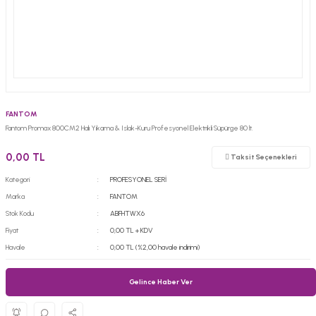
FANTOM
Fantom Promax 800CM2 Halı Yıkama & Islak-Kuru Profesyonel Elektrikli Süpürge 80 lt.
0,00 TL
Taksit Seçenekleri
Kategori
PROFESYONEL SERİ
Marka
FANTOM
Stok Kodu
ABFHTWX6
Fiyat
0,00 TL + KDV
Havale
0,00 TL (%2,00 havale indirimi)
Gelince Haber Ver