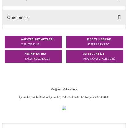
Bu ürüne ilk yorumu siz yapın!
Önerileriniz
Yorum Yaz
Bu ürünün fiyat bilgisi, resim, ürün açıklamalarında ve diğer
konularda yetersiz gördüğünüz noktaları öneri formunu
MÜŞTERİ HİZMETLERİ
1500TL ÜZERİNE
kullanarak tarafımıza iletebilirsiniz.
0 216 572 12 89
ÜCRETSİZ KARGO
Görüş ve önerileriniz için teşekkür ederiz.
PEŞİN FİYATINA
3D SECURE İLE
TAKSİT SEÇENEKLERİ
%100 GÜVENLİ ALIŞVERİŞ
Ürün resmi kalitesiz, bozuk veya görüntülenemiyor.
Ürün açıklamasında eksik bilgiler bulunuyor.
Ürün bilgilerinde hatalar bulunuyor.
Ürün fiyatı diğer sitelerden daha pahalı.
Mağaza Adresimiz
Bu ürüne benzer farklı alternatifler olmalı.
İçerenköy Mah. Üsküdar İçerenköy Yolu Cad. No:88-86 Ataşehir / İSTANBUL