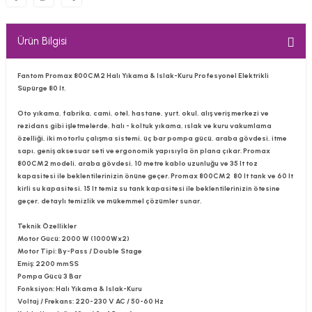
Ürün Bilgisi
Fantom Promax 800CM2 Halı Yıkama & Islak-Kuru Profesyonel Elektrikli
Süpürge 80 lt.
Oto yıkama, fabrika, cami, otel, hastane, yurt, okul, alış veriş merkezi ve
rezidans gibi işletmelerde, halı - koltuk yıkama, ıslak ve kuru vakumlama
özelliği, iki motorlu çalışma sistemi, üç bar pompa gücü, araba gövdesi, itme
sapı, geniş aksesuar seti ve ergonomik yapısıyla ön plana çıkar. Promax
800CM2 modeli, araba gövdesi, 10 metre kablo uzunluğu ve 35 lt toz
kapasitesi ile beklentilerinizin önüne geçer. Promax 800CM2 80 lt tank ve 60 lt
kirli su kapasitesi, 15 lt temiz su tank kapasitesi ile beklentilerinizin ötesine
geçer, detaylı temizlik ve mükemmel çözümler sunar.
Teknik Özellikler
Motor Gücü: 2000 W (1000Wx2)
Motor Tipi: By-Pass / Double Stage
Emiş: 2200 mmSS
Pompa Gücü 3 Bar
Fonksiyon: Halı Yıkama & Islak-Kuru
Voltaj / Frekans: 220-230 V AC / 50-60 Hz