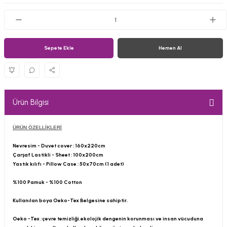
Sepete Ekle
Hemen Al
Ürün Bilgisi
ÜRÜN ÖZELLİKLERİ
Nevresim - Duvet cover : 160x220cm
Çarşaf Lastikli - Sheet : 100x200cm
Yastık kılıfı - Pillow Case : 50x70cm (1 adet)
%100 Pamuk - %100 Cotton
Kullanılan boya Oeko-Tex Belgesine sahiptir.
Oeko -Tex ;çevre temizliği,ekolojik dengenin korunması ve insan vücuduna