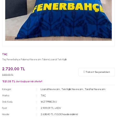
TAÇ
Taç Fenerbahçe Palamut Nevresim Takımı Lisanslı Tek Kişilik
2.720,00 TL
Taksit Seçenekleri
3.200,00 TL
*
521,33 TL
den başlayan taksitlerle!!
Kategori
Lisanslı Nevresim
,
Tek Kişilik Nevresim
,
Taraftar Nevresim
Marka
TAÇ
Stok Kodu
WZTPR8C5VJ
Fiyat
2.909,09 TL + KDV
Havale
2.638,40 TL (%3,00 havale indirimi)