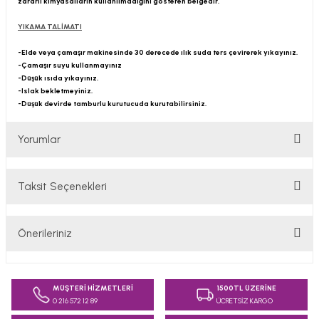
zararlı kimyasalların kullanılmadığını gösteren belgedir.
YIKAMA TALİMATI
-Elde veya çamaşır makinesinde 30 derecede ılık suda ters çevirerek yıkayınız.
-Çamaşır suyu kullanmayınız
-Düşük ısıda yıkayınız.
-Islak bekletmeyiniz.
-Düşük devirde tamburlu kurutucuda kurutabilirsiniz.
Yorumlar
Taksit Seçenekleri
Bu ürüne ilk yorumu siz yapın!
Önerileriniz
Yorum Yaz
Bu ürünün fiyat bilgisi, resim, ürün açıklamalarında ve diğer
konularda yetersiz gördüğünüz noktaları öneri formunu
MÜŞTERİ HİZMETLERİ
1500TL ÜZERİNE
kullanarak tarafımıza iletebilirsiniz.
0 216 572 12 89
ÜCRETSİZ KARGO
Görüş ve önerileriniz için teşekkür ederiz.