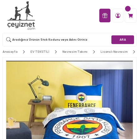
ARA
Anasayfa
EV TEKSTİLİ
Nevresim Takımı
Lisanslı Nevresim