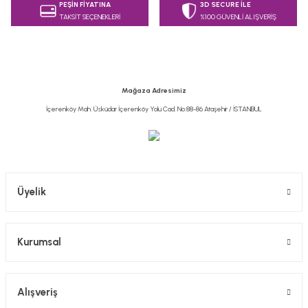
PEŞİN FİYATINA
3D SECURE İLE
TAKSİT SEÇENEKLERİ
%100 GÜVENLİ ALIŞVERİŞ
Ürün resmi kalitesiz, bozuk veya görüntülenemiyor.
Ürün açıklamasında eksik bilgiler bulunuyor.
Ürün bilgilerinde hatalar bulunuyor.
Ürün fiyatı diğer sitelerden daha pahalı.
Mağaza Adresimiz
Bu ürüne benzer farklı alternatifler olmalı.
İçerenköy Mah. Üsküdar İçerenköy Yolu Cad. No:88-86 Ataşehir / İSTANBUL
Gönder
Üyelik
Kurumsal
Alışveriş