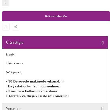
L
Gelince Haber Ver
Ürün Bilgisi
İÇERİK
1 Adet Bornoz
100% pamuk
• 30 Derecede makinede yıkanabilir
Beyazlatıcı kullanımı önerilmez
• Kurutucu kullanımı önerilmez
• Tersten ve düşük ısı ile ütü önerilir •
Yorumlar