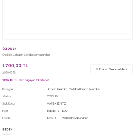
ÖZDİLEK
Özdilek Colourıst Şalyaka Bornoz indigo
1.700,00 TL
Taksit Seçenekleri
2.000,00 TL
*
325,83 TL
den başlayan taksitlerle!!
Kategori
Bornoz Takımları
,
Yetişkin Bornoz Takımları
Marka
ÖZDİLEK
Stok Kodu
V64GXSDNTZ
Fiyat
1.818,18 TL + KDV
Havale
1.649,00 TL (%3,00 havale indirimi)
BEDEN