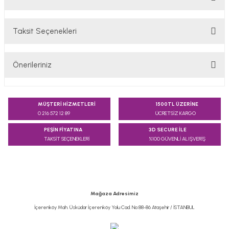
Taksit Seçenekleri
Bu ürüne ilk yorumu siz yapın!
Önerileriniz
Yorum Yaz
Bu ürünün fiyat bilgisi, resim, ürün açıklamalarında ve diğer
konularda yetersiz gördüğünüz noktaları öneri formunu
MÜŞTERİ HİZMETLERİ
1500TL ÜZERİNE
kullanarak tarafımıza iletebilirsiniz.
0 216 572 12 89
ÜCRETSİZ KARGO
Görüş ve önerileriniz için teşekkür ederiz.
PEŞİN FİYATINA
3D SECURE İLE
TAKSİT SEÇENEKLERİ
%100 GÜVENLİ ALIŞVERİŞ
Ürün resmi kalitesiz, bozuk veya görüntülenemiyor.
Ürün açıklamasında eksik bilgiler bulunuyor.
Ürün bilgilerinde hatalar bulunuyor.
Ürün fiyatı diğer sitelerden daha pahalı.
Mağaza Adresimiz
Bu ürüne benzer farklı alternatifler olmalı.
İçerenköy Mah. Üsküdar İçerenköy Yolu Cad. No:88-86 Ataşehir / İSTANBUL