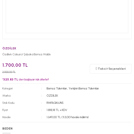
ÖZDİLEK
Özdilek Colourıst Şalyaka Bornoz Maldiv
1.700,00 TL
Taksit Seçenekleri
2.000,00 TL
*
325,83 TL
den başlayan taksitlerle!!
Kategori
Bornoz Takımları
,
Yetişkin Bornoz Takımları
Marka
ÖZDİLEK
Stok Kodu
RMFAQK6JNS
Fiyat
1.818,18 TL + KDV
Havale
1.649,00 TL (%3,00 havale indirimi)
BEDEN