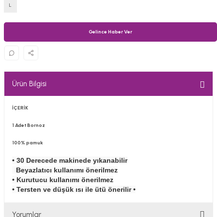
L
Gelince Haber Ver
Ürün Bilgisi
İÇERİK
1 Adet Bornoz
100% pamuk
• 30 Derecede makinede yıkanabilir
Beyazlatıcı kullanımı önerilmez
• Kurutucu kullanımı önerilmez
• Tersten ve düşük ısı ile ütü önerilir •
Yorumlar