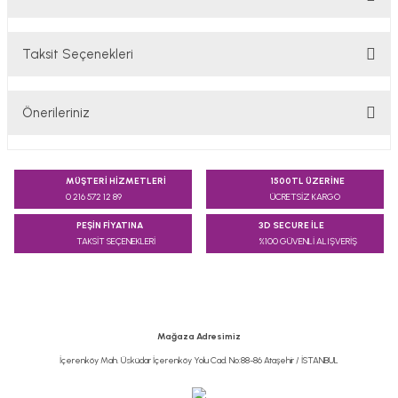
Taksit Seçenekleri
Bu ürüne ilk yorumu siz yapın!
Önerileriniz
Yorum Yaz
Bu ürünün fiyat bilgisi, resim, ürün açıklamalarında ve diğer
konularda yetersiz gördüğünüz noktaları öneri formunu
MÜŞTERİ HİZMETLERİ
1500TL ÜZERİNE
kullanarak tarafımıza iletebilirsiniz.
0 216 572 12 89
ÜCRETSİZ KARGO
Görüş ve önerileriniz için teşekkür ederiz.
PEŞİN FİYATINA
3D SECURE İLE
TAKSİT SEÇENEKLERİ
%100 GÜVENLİ ALIŞVERİŞ
Ürün resmi kalitesiz, bozuk veya görüntülenemiyor.
Ürün açıklamasında eksik bilgiler bulunuyor.
Ürün bilgilerinde hatalar bulunuyor.
Ürün fiyatı diğer sitelerden daha pahalı.
Mağaza Adresimiz
Bu ürüne benzer farklı alternatifler olmalı.
İçerenköy Mah. Üsküdar İçerenköy Yolu Cad. No:88-86 Ataşehir / İSTANBUL