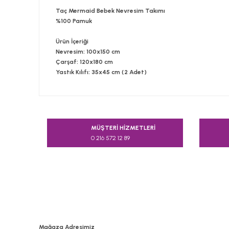
Taç Mermaid Bebek Nevresim Takımı
%100 Pamuk
Ürün İçeriği
Nevresim: 100x150 cm
Çarşaf: 120x180 cm
Yastık Kılıfı: 35x45 cm (2 Adet)
Bu ürünün fiyat bilgisi, resim, ürün açıklamalarında v
Görüş ve önerileriniz için teşekkür ederiz.
MÜŞTERİ HİZMETLERİ
0 216 572 12 89
Ürün resmi kalitesiz, bozuk veya görüntülenemiyor.
Ürün açıklamasında eksik bilgiler bulunuyor.
Ürün bilgilerinde hatalar bulunuyor.
Ürün fiyatı diğer sitelerden daha pahalı.
Bu ürüne benzer farklı alternatifler olmalı.
Mağaza Adresimiz