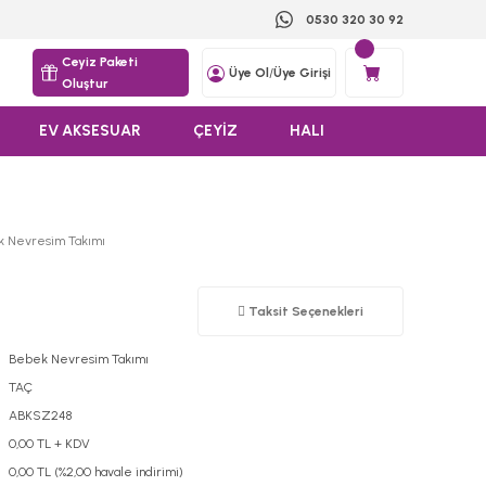
0530 320 30 92
Ceyiz Paketi
Üye Ol
/
Üye Girişi
Oluştur
EV AKSESUAR
ÇEYİZ
HALI
 Nevresim Takımı
Taksit Seçenekleri
Bebek Nevresim Takımı
TAÇ
ABKSZ248
0,00 TL + KDV
0,00 TL (%2,00 havale indirimi)