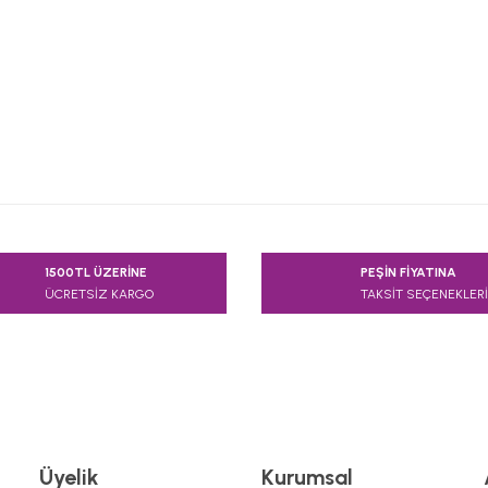
e diğer konularda yetersiz gördüğünüz noktaları öneri formunu kullanarak
1500TL ÜZERİNE
PEŞİN FİYATINA
Bu ürüne ilk yorumu siz yapın!
ÜCRETSİZ KARGO
TAKSİT SEÇENEKLERİ
Yorum Yaz
Üyelik
Kurumsal