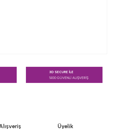
 tarafımıza iletebilirsiniz.
3D SECURE İLE
%100 GÜVENLİ ALIŞVERİŞ
Alışveriş
Üyelik