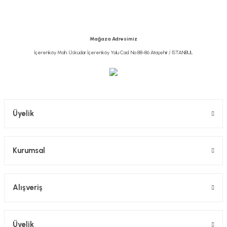
Ürün açıklamasında eksik bilgiler bulunuyor.
Ürün bilgilerinde hatalar bulunuyor.
Ürün fiyatı diğer sitelerden daha pahalı.
Mağaza Adresimiz
Bu ürüne benzer farklı alternatifler olmalı.
İçerenköy Mah. Üsküdar İçerenköy Yolu Cad. No:88-86 Ataşehir / İSTANBUL
Gönder
Üyelik
Kurumsal
Alışveriş
Üyelik