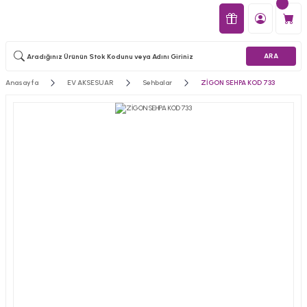
ARA
Anasayfa
EV AKSESUAR
Sehbalar
ZİGON SEHPA KOD 733