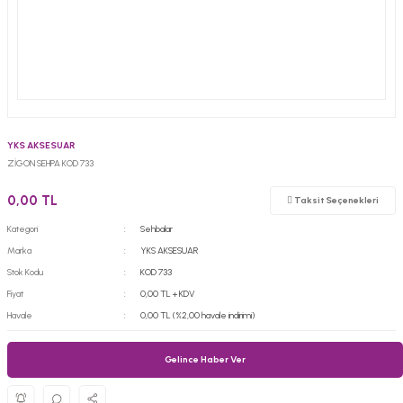
YKS AKSESUAR
ZİGON SEHPA KOD 733
0,00 TL
Taksit Seçenekleri
Kategori
Sehbalar
Marka
YKS AKSESUAR
Stok Kodu
KOD 733
Fiyat
0,00 TL + KDV
Havale
0,00 TL (%2,00 havale indirimi)
Gelince Haber Ver