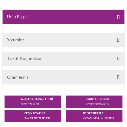
Ürün Bilgisi
Yorumlar
Taksit Seçenekleri
Bu ürüne ilk yorumu siz yapın!
Önerileriniz
Yorum Yaz
Bu ürünün fiyat bilgisi, resim, ürün açıklamalarında ve diğer
konularda yetersiz gördüğünüz noktaları öneri formunu
MÜŞTERİ HİZMETLERİ
1500TL ÜZERİNE
kullanarak tarafımıza iletebilirsiniz.
0 216 572 12 89
ÜCRETSİZ KARGO
Görüş ve önerileriniz için teşekkür ederiz.
PEŞİN FİYATINA
3D SECURE İLE
TAKSİT SEÇENEKLERİ
%100 GÜVENLİ ALIŞVERİŞ
Ürün resmi kalitesiz, bozuk veya görüntülenemiyor.