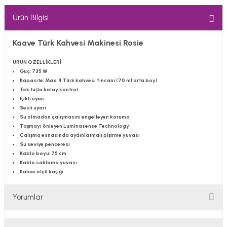
Ürün Bilgisi
Kaave Türk Kahvesi Makinesi Rosie
ÜRÜN ÖZELLİKLERİ
Güç: 735 W
Kapasite: Max. 4 Türk kahvesi fincanı (70 ml orta boy)
Tek tuşla kolay kontrol
Işıklı uyarı
Sesli uyarı
Su olmadan çalışmasını engelleyen koruma
Taşmayı önleyen Luminasense Technology
Çalışma esnasında aydınlatmalı pişirme yuvası
Su seviye penceresi
Kablo boyu: 75 cm
Kablo saklama yuvası
Kahve ölçü kaşığı
Yorumlar