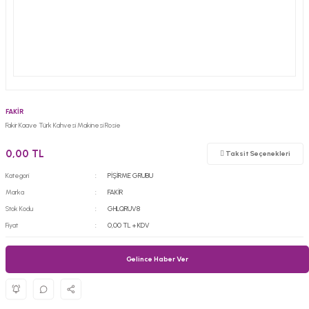
FAKİR
Fakir Kaave Türk Kahvesi Makinesi Rosie
0,00 TL
Taksit Seçenekleri
Kategori
PİŞİRME GRUBU
Marka
FAKİR
Stok Kodu
GHLQRUV8
Fiyat
0,00 TL + KDV
Gelince Haber Ver