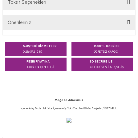
Taksit Seçenekleri
Bu ürüne ilk yorumu siz yapın!
Önerileriniz
Yorum Yaz
Bu ürünün fiyat bilgisi, resim, ürün açıklamalarında ve diğer
konularda yetersiz gördüğünüz noktaları öneri formunu
MÜŞTERİ HİZMETLERİ
1500TL ÜZERİNE
kullanarak tarafımıza iletebilirsiniz.
0 216 572 12 89
ÜCRETSİZ KARGO
Görüş ve önerileriniz için teşekkür ederiz.
PEŞİN FİYATINA
3D SECURE İLE
TAKSİT SEÇENEKLERİ
%100 GÜVENLİ ALIŞVERİŞ
Ürün resmi kalitesiz, bozuk veya görüntülenemiyor.
Ürün açıklamasında eksik bilgiler bulunuyor.
Ürün bilgilerinde hatalar bulunuyor.
Ürün fiyatı diğer sitelerden daha pahalı.
Mağaza Adresimiz
Bu ürüne benzer farklı alternatifler olmalı.
İçerenköy Mah. Üsküdar İçerenköy Yolu Cad. No:88-86 Ataşehir / İSTANBUL