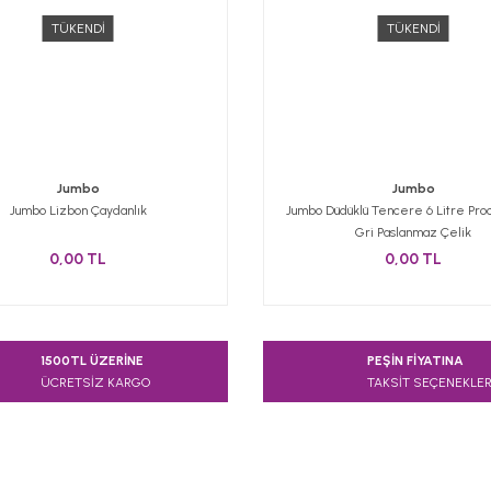
TÜKENDİ
TÜKENDİ
Jumbo
Jumbo
Jumbo Lizbon Çaydanlık
Jumbo Düdüklü Tencere 6 Litre Pro
Gri Paslanmaz Çelik
0,00 TL
0,00 TL
1500TL ÜZERİNE
PEŞİN FİYATINA
ÜCRETSİZ KARGO
TAKSİT SEÇENEKLER