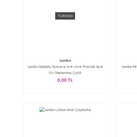
TÜKENDİ
Jumbo
Jumbo Düdüklü Tencere 6+4 Litre Procook Açık
Jumbo 941
Gri Paslanmaz Çelik
0,00 TL