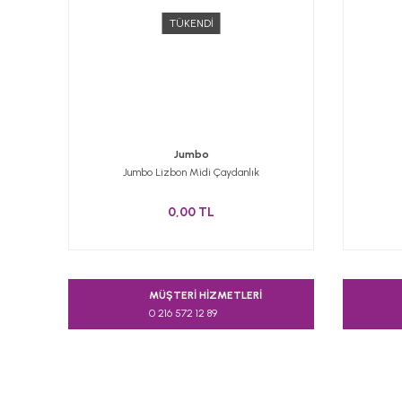
TÜKENDİ
Jumbo
Jumbo Lizbon Midi Çaydanlık
0,00 TL
MÜŞTERİ HİZMETLERİ
0 216 572 12 89