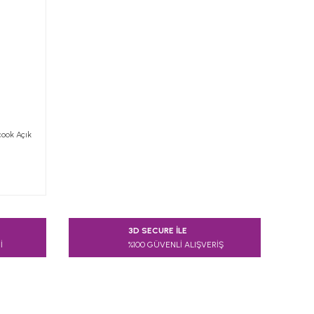
cook Açık
3D SECURE İLE
İ
%100 GÜVENLİ ALIŞVERİŞ