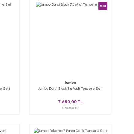
%10
Jumbo
e Seti
Jumbo Darci Black 3'lü Midi Tencere Seti
7.650,00 TL
8.500,00 TL