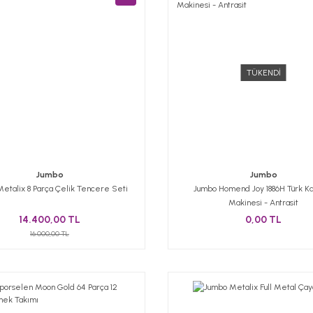
TÜKENDİ
Jumbo
Jumbo
etalix 8 Parça Çelik Tencere Seti
Jumbo Homend Joy 1886H Türk K
Makinesi - Antrasit
14.400,00 TL
0,00 TL
16.000,00 TL