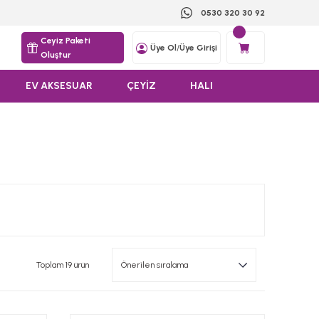
0530 320 30 92
Ceyiz Paketi
Üye Ol
/
Üye Girişi
Oluştur
EV AKSESUAR
ÇEYİZ
HALI
Toplam 19 ürün