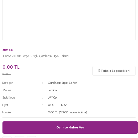
Jumbo
Jumbo 9410 84 Parça 12 Kişilik Çatal Kaşık Bıçak Takımı
0,00 TL
Taksit Seçenekleri
0,00 TL
Kategori
Çatal Kaşık Bıçak Setleri
Marka
Jumbo
Stok Kodu
J9410p
Fiyat
0,00 TL + KDV
Havale
0,00 TL (%3,00 havale indirimi)
Gelince Haber Ver