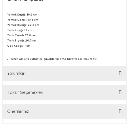
Yemek Kaşığı: 19,5 cm
Yemek Çatalı: 19,5 cm
Yemek Bıçağı: 22,5 cm
Tatlı Kaşığı: 17 cm
Tatlı Çatalı: 17,8 cm
Tatlı Bıçağı: 20,5 cm
Çay Kaşığı: 11 cm
Uzun ömürlü kullanım için elde yıkama tavsiye edilmektedir.
Yorumlar
Taksit Seçenekleri
Bu ürüne ilk yorumu siz yapın!
Önerileriniz
Yorum Yaz
Bu ürünün fiyat bilgisi, resim, ürün açıklamalarında ve diğer