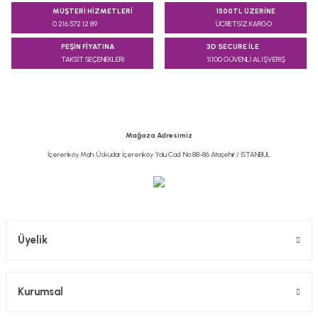
konularda yetersiz gördüğünüz noktaları öneri formunu
MÜŞTERİ HİZMETLERİ
1500TL ÜZERİNE
kullanarak tarafımıza iletebilirsiniz.
0 216 572 12 89
ÜCRETSİZ KARGO
Görüş ve önerileriniz için teşekkür ederiz.
PEŞİN FİYATINA
3D SECURE İLE
TAKSİT SEÇENEKLERİ
%100 GÜVENLİ ALIŞVERİŞ
Ürün resmi kalitesiz, bozuk veya görüntülenemiyor.
Ürün açıklamasında eksik bilgiler bulunuyor.
Ürün bilgilerinde hatalar bulunuyor.
Ürün fiyatı diğer sitelerden daha pahalı.
Mağaza Adresimiz
Bu ürüne benzer farklı alternatifler olmalı.
İçerenköy Mah. Üsküdar İçerenköy Yolu Cad. No:88-86 Ataşehir / İSTANBUL
Gönder
Üyelik
Kurumsal