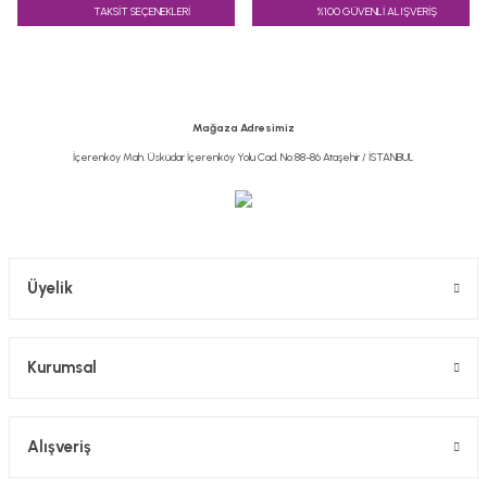
TAKSİT SEÇENEKLERİ
%100 GÜVENLİ ALIŞVERİŞ
Ürün resmi kalitesiz, bozuk veya görüntülenemiyor.
Ürün açıklamasında eksik bilgiler bulunuyor.
Ürün bilgilerinde hatalar bulunuyor.
Ürün fiyatı diğer sitelerden daha pahalı.
Mağaza Adresimiz
Bu ürüne benzer farklı alternatifler olmalı.
İçerenköy Mah. Üsküdar İçerenköy Yolu Cad. No:88-86 Ataşehir / İSTANBUL
Gönder
Üyelik
Kurumsal
Alışveriş