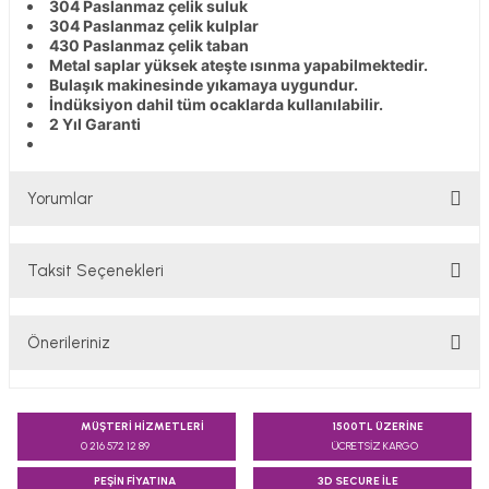
304 Paslanmaz çelik suluk
304 Paslanmaz çelik kulplar
430 Paslanmaz çelik taban
Metal saplar yüksek ateşte ısınma yapabilmektedir.
Bulaşık makinesinde yıkamaya uygundur.
İndüksiyon dahil tüm ocaklarda kullanılabilir.
2 Yıl Garanti
Yorumlar
Taksit Seçenekleri
Bu ürüne ilk yorumu siz yapın!
Önerileriniz
Yorum Yaz
Bu ürünün fiyat bilgisi, resim, ürün açıklamalarında ve diğer
konularda yetersiz gördüğünüz noktaları öneri formunu
MÜŞTERİ HİZMETLERİ
1500TL ÜZERİNE
kullanarak tarafımıza iletebilirsiniz.
0 216 572 12 89
ÜCRETSİZ KARGO
Görüş ve önerileriniz için teşekkür ederiz.
PEŞİN FİYATINA
3D SECURE İLE