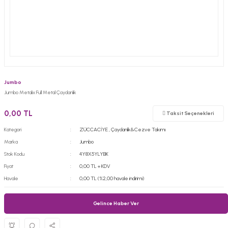
Jumbo
Jumbo Metalix Full Metal Çaydanlık
0,00 TL
Taksit Seçenekleri
Kategori
ZÜCCACİYE
,
Çaydanlık&Cezve Takımı
Marka
Jumbo
Stok Kodu
4Y8X5YLYBK
Fiyat
0,00 TL + KDV
Havale
0,00 TL (%2,00 havale indirimi)
Gelince Haber Ver