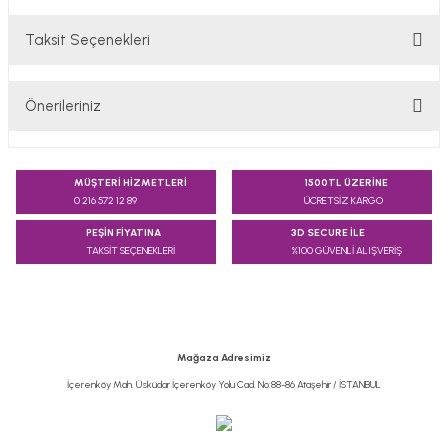
Taksit Seçenekleri
Bu ürüne ilk yorumu siz yapın!
Önerileriniz
Yorum Yaz
Bu ürünün fiyat bilgisi, resim, ürün açıklamalarında ve diğer
konularda yetersiz gördüğünüz noktaları öneri formunu
MÜŞTERİ HİZMETLERİ
1500TL ÜZERİNE
kullanarak tarafımıza iletebilirsiniz.
0 216 572 12 89
ÜCRETSİZ KARGO
Görüş ve önerileriniz için teşekkür ederiz.
PEŞİN FİYATINA
3D SECURE İLE
TAKSİT SEÇENEKLERİ
%100 GÜVENLİ ALIŞVERİŞ
Ürün resmi kalitesiz, bozuk veya görüntülenemiyor.
Ürün açıklamasında eksik bilgiler bulunuyor.
Ürün bilgilerinde hatalar bulunuyor.
Ürün fiyatı diğer sitelerden daha pahalı.
Mağaza Adresimiz
Bu ürüne benzer farklı alternatifler olmalı.
İçerenköy Mah. Üsküdar İçerenköy Yolu Cad. No:88-86 Ataşehir / İSTANBUL