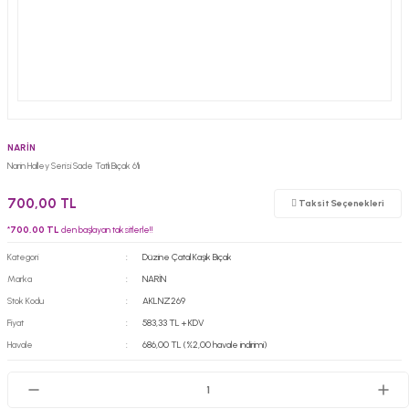
NARİN
Narin Halley Serisi Sade Tatlı Bıçak 6'lı
700,00 TL
Taksit Seçenekleri
*
700,00 TL
den başlayan taksitlerle!!
Kategori
Düzine Çatal Kaşık Bıçak
Marka
NARİN
Stok Kodu
AKLNZ269
Fiyat
583,33 TL + KDV
Havale
686,00 TL (%2,00 havale indirimi)