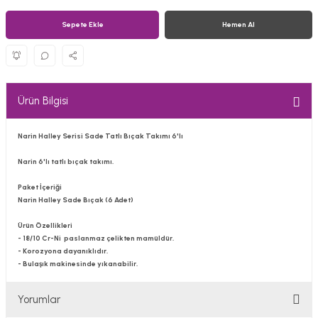
Sepete Ekle
Hemen Al
Ürün Bilgisi
Narin Halley Serisi Sade Tatlı Bıçak Takımı 6'lı
Narin 6'lı tatlı bıçak takımı.
Paket İçeriği
Narin Halley Sade Bıçak (6 Adet)
Ürün Özellikleri
- 18/10 Cr-Ni paslanmaz çelikten mamüldür.
- Korozyona dayanıklıdır.
- Bulaşık makinesinde yıkanabilir.
Yorumlar