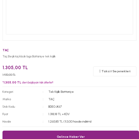
TAÇ
Taç Beşiktaş klasik logo Battaniye tek kişilik
1.305,00 TL
Taksit Seçenekleri
1.450,00 TL
*
1.305,00 TL
den başlayan taksitlerle!!
Kategori
Tek Kişilik Batttaniye
Marka
TAÇ
Stok Kodu
BDEGJK67
Fiyat
1.318,18 TL + KDV
Havale
1.265,85 TL (%3,00 havale indirimi)
Gelince Haber Ver