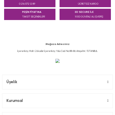
kullanarak tarafımıza iletebilirsiniz.
0 216 572 12 89
ÜCRETSİZ KARGO
Görüş ve önerileriniz için teşekkür ederiz.
PEŞİN FİYATINA
3D SECURE İLE
TAKSİT SEÇENEKLERİ
%100 GÜVENLİ ALIŞVERİŞ
Ürün resmi kalitesiz, bozuk veya görüntülenemiyor.
Ürün açıklamasında eksik bilgiler bulunuyor.
Ürün bilgilerinde hatalar bulunuyor.
Ürün fiyatı diğer sitelerden daha pahalı.
Mağaza Adresimiz
Bu ürüne benzer farklı alternatifler olmalı.
İçerenköy Mah. Üsküdar İçerenköy Yolu Cad. No:88-86 Ataşehir / İSTANBUL
Gönder
Üyelik
Kurumsal