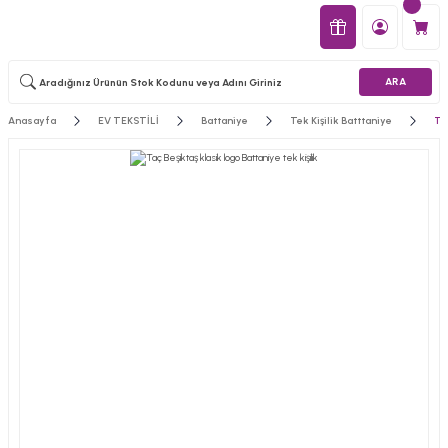
ARA
Anasayfa
EV TEKSTİLİ
Battaniye
Tek Kişilik Batttaniye
Taç