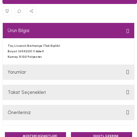
Ürün Bilgisi
Taç Lisanslı Battaniye (Tek Kişilik)
Boyut: 160X220 (1 Adet)
Kumaş: %100 Polyester
Yorumlar
Taksit Seçenekleri
Bu ürüne ilk yorumu siz yapın!
Önerileriniz
Yorum Yaz
Bu ürünün fiyat bilgisi, resim, ürün açıklamalarında ve diğer
konularda yetersiz gördüğünüz noktaları öneri formunu
MÜŞTERİ HİZMETLERİ
1500TL ÜZERİNE