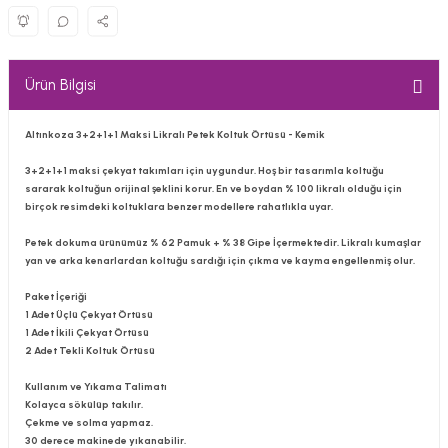
Ürün Bilgisi
Altınkoza 3+2+1+1 Maksi Likralı Petek Koltuk Örtüsü - Kemik
3+2+1+1 maksi çekyat takımları için uygundur. Hoş bir tasarımla koltuğu
sararak koltuğun orijinal şeklini korur. En ve boydan % 100 likralı olduğu için
birçok resimdeki koltuklara benzer modellere rahatlıkla uyar.
Petek dokuma ürünümüz % 62 Pamuk + % 38 Gipe İçermektedir. Likralı kumaşlar
yan ve arka kenarlardan koltuğu sardığı için çıkma ve kayma engellenmiş olur.
Paket İçeriği
1 Adet Üçlü Çekyat Örtüsü
1 Adet İkili Çekyat Örtüsü
2 Adet Tekli Koltuk Örtüsü
Kullanım ve Yıkama Talimatı
Kolayca sökülüp takılır.
Çekme ve solma yapmaz.
30 derece makinede yıkanabilir.