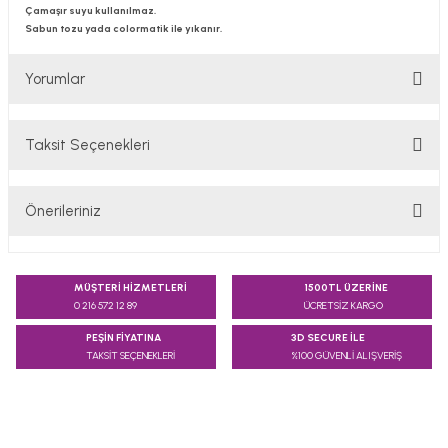
Çamaşır suyu kullanılmaz.
Sabun tozu yada colormatik ile yıkanır.
Yorumlar
Taksit Seçenekleri
Bu ürüne ilk yorumu siz yapın!
Önerileriniz
Yorum Yaz
Bu ürünün fiyat bilgisi, resim, ürün açıklamalarında ve diğer
konularda yetersiz gördüğünüz noktaları öneri formunu
MÜŞTERİ HİZMETLERİ
1500TL ÜZERİNE
kullanarak tarafımıza iletebilirsiniz.
0 216 572 12 89
ÜCRETSİZ KARGO
Görüş ve önerileriniz için teşekkür ederiz.
PEŞİN FİYATINA
3D SECURE İLE
TAKSİT SEÇENEKLERİ
%100 GÜVENLİ ALIŞVERİŞ
Ürün resmi kalitesiz, bozuk veya görüntülenemiyor.
Ürün açıklamasında eksik bilgiler bulunuyor.
Ürün bilgilerinde hatalar bulunuyor.