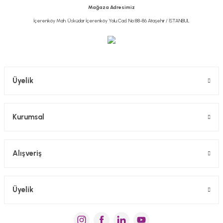
Ürün fiyatı diğer sitelerden daha pahalı.
Mağaza Adresimiz
Bu ürüne benzer farklı alternatifler olmalı.
İçerenköy Mah. Üsküdar İçerenköy Yolu Cad. No:88-86 Ataşehir / İSTANBUL
Gönder
Üyelik
Kurumsal
Alışveriş
Üyelik