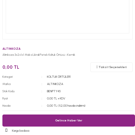
ALTINKOZA
Altınkoza 3+2+1+1 Maksi Likralı Petek Koltuk Örtüsü - Kemik
0,00 TL
Taksit Seçenekleri
Kategori
KOLTUK ÖRTÜLERİ
Marka
ALTINKOZA
Stok Kodu
BENPTY45
Fiyat
0,00 TL + KDV
Havale
0,00 TL (%2,00 havale indirimi)
Gelince Haber Ver
Kargo bedava