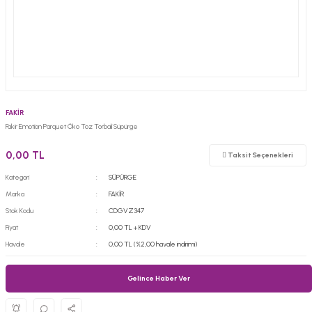
FAKİR
Fakir Emotion Parquet Öko Toz Torbali Süpürge
0,00 TL
Taksit Seçenekleri
Kategori
SÜPÜRGE
Marka
FAKİR
Stok Kodu
CDGVZ347
Fiyat
0,00 TL + KDV
Havale
0,00 TL (%2,00 havale indirimi)
Gelince Haber Ver