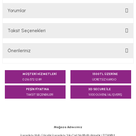
Yorumlar
Taksit Seçenekleri
Bu ürüne ilk yorumu siz yapın!
Önerileriniz
Yorum Yaz
Bu ürünün fiyat bilgisi, resim, ürün açıklamalarında ve diğer
konularda yetersiz gördüğünüz noktaları öneri formunu
MÜŞTERİ HİZMETLERİ
1500TL ÜZERİNE
kullanarak tarafımıza iletebilirsiniz.
0 216 572 12 89
ÜCRETSİZ KARGO
Görüş ve önerileriniz için teşekkür ederiz.
PEŞİN FİYATINA
3D SECURE İLE
TAKSİT SEÇENEKLERİ
%100 GÜVENLİ ALIŞVERİŞ
Ürün resmi kalitesiz, bozuk veya görüntülenemiyor.
Ürün açıklamasında eksik bilgiler bulunuyor.
Ürün bilgilerinde hatalar bulunuyor.
Ürün fiyatı diğer sitelerden daha pahalı.
Mağaza Adresimiz
Bu ürüne benzer farklı alternatifler olmalı.
İçerenköy Mah. Üsküdar İçerenköy Yolu Cad. No:88-86 Ataşehir / İSTANBUL