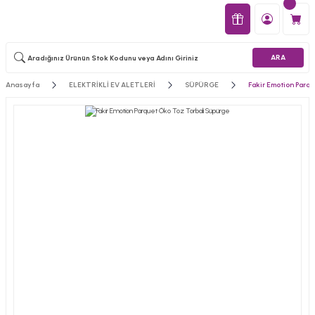
ARA
Anasayfa
ELEKTRİKLİ EV ALETLERİ
SÜPÜRGE
Fakir Emotion Parq