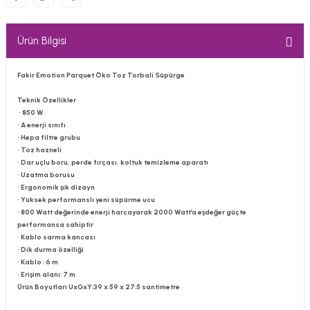
Ürün Bilgisi
Fakir Emotion Parquet Öko Toz Torbali Süpürge
Teknik Özellikler
• 850 W
• A enerji sınıfı
• Hepa filtre grubu
• Toz hazneli
• Dar uçlu boru, perde fırçası, koltuk temizleme aparatı
• Uzatma borusu
• Ergonomik şık dizayn
• Yüksek performanslı yeni süpürme ucu
• 800 Watt değerinde enerji harcayarak 2000 Watt’a eşdeğer güçte
performansa sahiptir
• Kablo sarma kancası
• Dik durma özelliği
• Kablo : 6 m
• Erişim alanı: 7 m
Ürün Boyutları UxGxY:39 x 59 x 27.5 santimetre