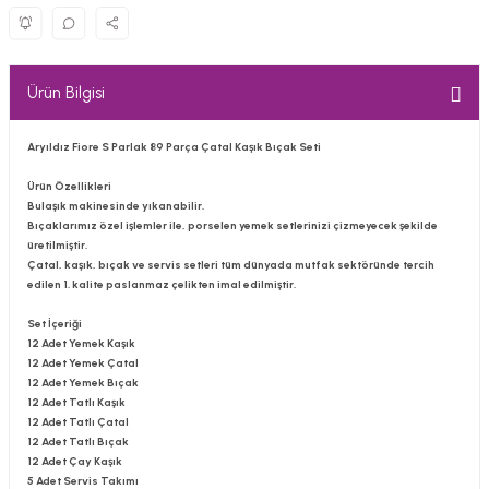
Ürün Bilgisi
Aryıldız Fiore S Parlak 89 Parça Çatal Kaşık Bıçak Seti
Ürün Özellikleri
Bulaşık makinesinde yıkanabilir.
Bıçaklarımız özel işlemler ile, porselen yemek setlerinizi çizmeyecek şekilde
üretilmiştir.
Çatal, kaşık, bıçak ve servis setleri tüm dünyada mutfak sektöründe tercih
edilen 1. kalite paslanmaz çelikten imal edilmiştir.
Set İçeriği
12 Adet Yemek Kaşık
12 Adet Yemek Çatal
12 Adet Yemek Bıçak
12 Adet Tatlı Kaşık
12 Adet Tatlı Çatal
12 Adet Tatlı Bıçak
12 Adet Çay Kaşık
5 Adet Servis Takımı