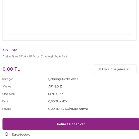
ARYILDIZ
Aryıldız Fiore S Parlak 89 Parça Çatal Kaşık Bıçak Seti
0,00 TL
Taksit Seçenekleri
Kategori
Çatal Kaşık Bıçak Setleri
Marka
ARYILDIZ
Stok Kodu
DENSYZ47
Fiyat
0,00 TL + KDV
Havale
0,00 TL (%2,00 havale indirimi)
Gelince Haber Ver
Kargo bedava