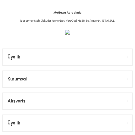
Mağaza Adresimiz
İçerenköy Mah. Üsküdar İçerenköy Yolu Cad. No:88-86 Ataşehir / İSTANBUL
ARYILDIZ
Aryıldız Prestige Style 89 Parça Çatal Kaşık Bıçak Seti
Gönder
0,00 TL
Üyelik
Kurumsal
TÜKENDİ
Alışveriş
Üyelik
ARYILDIZ
Aryıldız Viole S Parlak 89 Parça Çatal Kaşık Bıçak Seti