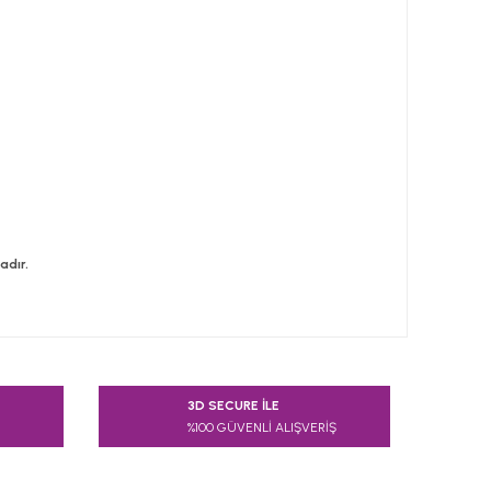
adır.
 tarafımıza iletebilirsiniz.
3D SECURE İLE
%100 GÜVENLİ ALIŞVERİŞ