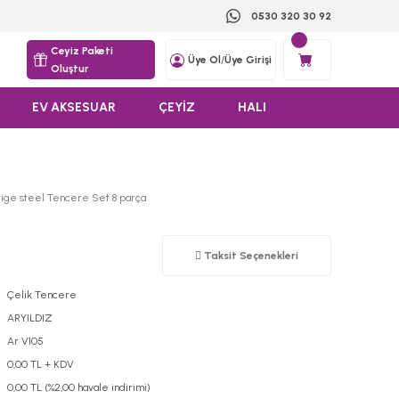
0530 320 30 92
Ceyiz Paketi
Üye Ol
/
Üye Girişi
Oluştur
EV AKSESUAR
ÇEYİZ
HALI
tige steel Tencere Set 8 parça
Taksit Seçenekleri
Çelik Tencere
ARYILDIZ
Ar V105
0,00 TL + KDV
0,00 TL (%2,00 havale indirimi)