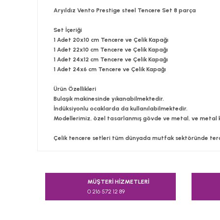
Aryıldız Vento Prestige steel Tencere Set 8 parça
Set İçeriği
1 Adet 20x10 cm Tencere ve Çelik Kapağı
1 Adet 22x10 cm Tencere ve Çelik Kapağı
1 Adet 24x12 cm Tencere ve Çelik Kapağı
1 Adet 24x6 cm Tencere ve Çelik Kapağı
Ürün Özellikleri
Bulaşık makinesinde yıkanabilmektedir.
İndüksiyonlu ocaklarda da kullanılabilmektedir.
Modellerimiz, özel tasarlanmış gövde ve metal, ve metal ku
Çelik tencere setleri tüm dünyada mutfak sektöründe tercih
Bu ürünün fiyat bilgisi, resim, ürün açıklamalarında v
Görüş ve önerileriniz için teşekkür ederiz.
MÜŞTERİ HİZMETLERİ
0 216 572 12 89
Ürün resmi kalitesiz, bozuk veya görüntülenemiyor.