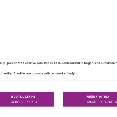
lp, paslanmaz çelik ve çelik kapak ile kullanıcılarımızın beğenisine sunulmakt
 edilen 1. kalite paslanmaz çelikten imal edilmiştir.
e diğer konularda yetersiz gördüğünüz noktaları öneri formunu kullanarak
1500TL ÜZERİNE
PEŞİN FİYATINA
Bu ürüne ilk yorumu siz yapın!
ÜCRETSİZ KARGO
TAKSİT SEÇENEKLERİ
Yorum Yaz