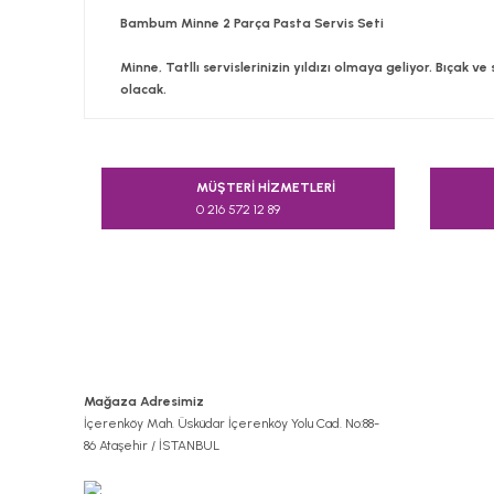
Bambum Minne 2 Parça Pasta Servis Seti
Minne, Tatllı servislerinizin yıldızı olmaya geliyor. Bıçak v
olacak.
Bu ürünün fiyat bilgisi, resim, ürün açıklamalarında v
Görüş ve önerileriniz için teşekkür ederiz.
MÜŞTERİ HİZMETLERİ
0 216 572 12 89
Ürün resmi kalitesiz, bozuk veya görüntülenemiyor.
Ürün açıklamasında eksik bilgiler bulunuyor.
Ürün bilgilerinde hatalar bulunuyor.
Ürün fiyatı diğer sitelerden daha pahalı.
Bu ürüne benzer farklı alternatifler olmalı.
Mağaza Adresimiz
İçerenköy Mah. Üsküdar İçerenköy Yolu Cad. No:88-
86 Ataşehir / İSTANBUL