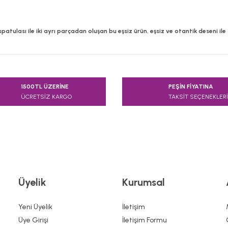
e spatulası ile iki ayrı parçadan oluşan bu eşsiz ürün, eşsiz ve otantik deseni i
e diğer konularda yetersiz gördüğünüz noktaları öneri formunu kullanarak
1500TL ÜZERİNE
PEŞİN FİYATINA
Bu ürüne ilk yorumu siz yapın!
ÜCRETSİZ KARGO
TAKSİT SEÇENEKLERİ
Yorum Yaz
Üyelik
Kurumsal
Yeni Üyelik
İletişim
Üye Girişi
İletişim Formu