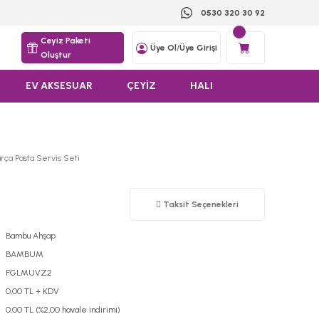
0530 320 30 92
Ceyiz Paketi
Üye Ol
/
Üye Girişi
Oluştur
EV AKSESUAR
ÇEYİZ
HALI
ça Pasta Servis Seti
Taksit Seçenekleri
Bambu Ahşap
BAMBUM
FGLMUVZ2
0,00 TL + KDV
0,00 TL (%2,00 havale indirimi)