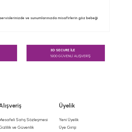
le servislerinizde ve sunumlarınızda misafirlerin göz bebeği
 tarafımıza iletebilirsiniz.
3D SECURE İLE
%100 GÜVENLİ ALIŞVERİŞ
Alışveriş
Üyelik
Mesafeli Satış Sözleşmesi
Yeni Üyelik
Gizlilik ve Güvenlik
Üye Girişi