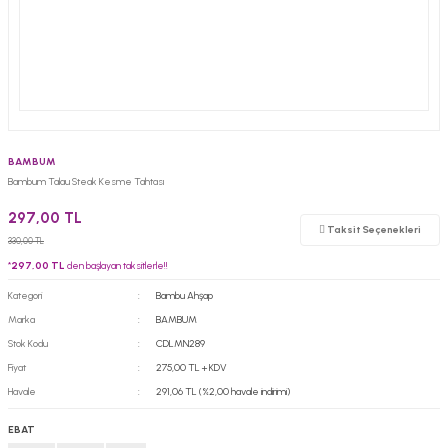
BAMBUM
Bambum Talau Steak Kesme Tahtası
297,00 TL
Taksit Seçenekleri
330,00 TL
*
297,00 TL
den başlayan taksitlerle!!
Kategori
Bambu Ahşap
Marka
BAMBUM
Stok Kodu
CDLMN289
Fiyat
275,00 TL + KDV
Havale
291,06 TL (%2,00 havale indirimi)
EBAT