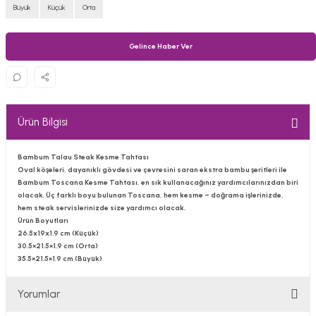
Büyük
Küçük
Orta
Gelince Haber Ver
Ürün Bilgisi
Bambum Talau Steak Kesme Tahtası
Oval köşeleri, dayanıklı gövdesi ve çevresini saran ekstra bambu şeritleri ile
Bambum Toscana Kesme Tahtası, en sık kullanacağınız yardımcılarınızdan biri
olacak. Üç farklı boyu bulunan Toscana, hem kesme – doğrama işlerinizde,
hem steak servislerinizde size yardımcı olacak.
Ürün Boyutları
26.5x19x1.9 cm (Küçük)
30.5×21.5×1.9 cm (Orta)
35.5×21.5×1.9 cm (Büyük)
Yorumlar