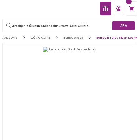
ARA
Anasayfa
ZÜCCACİYE
Bambu Ahşap
Bambum Talau Steak Kesme 