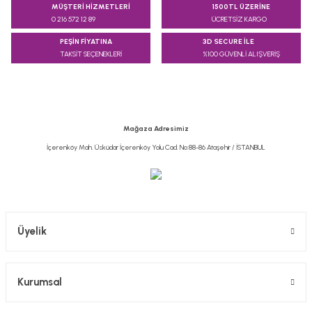
konularda yetersiz gördüğünüz noktaları öneri formunu
MÜŞTERİ HİZMETLERİ
1500TL ÜZERİNE
kullanarak tarafımıza iletebilirsiniz.
0 216 572 12 89
ÜCRETSİZ KARGO
Görüş ve önerileriniz için teşekkür ederiz.
PEŞİN FİYATINA
3D SECURE İLE
TAKSİT SEÇENEKLERİ
%100 GÜVENLİ ALIŞVERİŞ
Ürün resmi kalitesiz, bozuk veya görüntülenemiyor.
Ürün açıklamasında eksik bilgiler bulunuyor.
Ürün bilgilerinde hatalar bulunuyor.
Ürün fiyatı diğer sitelerden daha pahalı.
Mağaza Adresimiz
Bu ürüne benzer farklı alternatifler olmalı.
İçerenköy Mah. Üsküdar İçerenköy Yolu Cad. No:88-86 Ataşehir / İSTANBUL
Gönder
Üyelik
Kurumsal