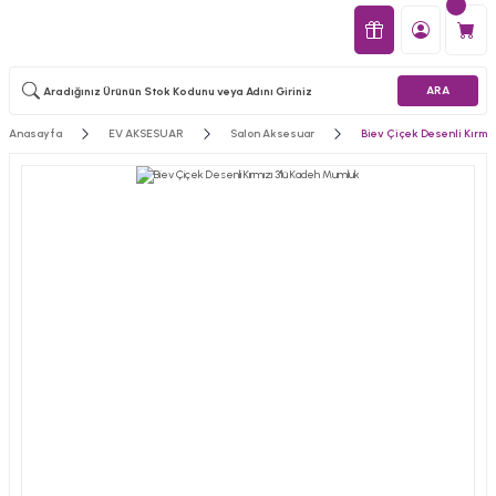
ARA
Anasayfa
EV AKSESUAR
Salon Aksesuar
Biev Çiçek Desenli Kırmı