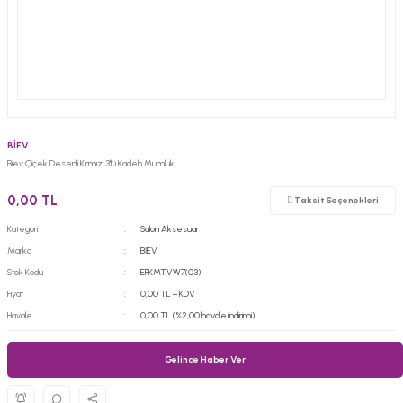
BİEV
Biev Çiçek Desenli Kırmızı 3'lü Kadeh Mumluk
0,00 TL
Taksit Seçenekleri
Kategori
Salon Aksesuar
Marka
BİEV
Stok Kodu
EFKMTVW7(03)
Fiyat
0,00 TL + KDV
Havale
0,00 TL (%2,00 havale indirimi)
Gelince Haber Ver