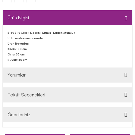
Ürün Bilgisi
Biev 3'lü Çiçek Desenli Kırmızı Kadeh Mumluk
Ürün malzemesi camdır.
Ürün Boyutları
Küçük: 30 cm
Orta: 35 cm
Büyük: 40 cm
Yorumlar
Taksit Seçenekleri
Bu ürüne ilk yorumu siz yapın!
Önerileriniz
Yorum Yaz
Bu ürünün fiyat bilgisi, resim, ürün açıklamalarında ve diğer