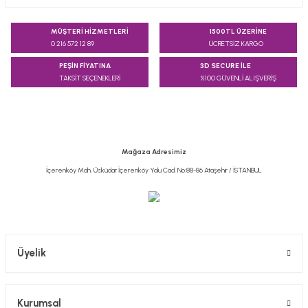
Bu ürünün fiyat bilgisi, resim, ürün açıklamalarında ve diğer
konularda yetersiz gördüğünüz noktaları öneri formunu
MÜŞTERİ HİZMETLERİ
1500TL ÜZERİNE
kullanarak tarafımıza iletebilirsiniz.
0 216 572 12 89
ÜCRETSİZ KARGO
Görüş ve önerileriniz için teşekkür ederiz.
PEŞİN FİYATINA
3D SECURE İLE
TAKSİT SEÇENEKLERİ
%100 GÜVENLİ ALIŞVERİŞ
Ürün resmi kalitesiz, bozuk veya görüntülenemiyor.
Ürün açıklamasında eksik bilgiler bulunuyor.
Ürün bilgilerinde hatalar bulunuyor.
Ürün fiyatı diğer sitelerden daha pahalı.
Mağaza Adresimiz
Bu ürüne benzer farklı alternatifler olmalı.
İçerenköy Mah. Üsküdar İçerenköy Yolu Cad. No:88-86 Ataşehir / İSTANBUL
Gönder
Üyelik
Kurumsal