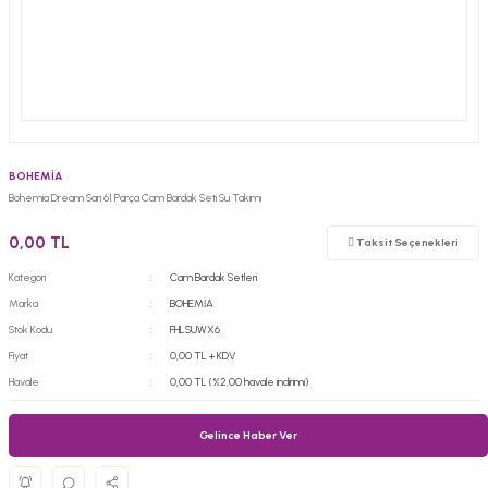
BOHEMİA
Bohemia Dream Sarı 61 Parça Cam Bardak Seti Su Takımı
0,00 TL
Taksit Seçenekleri
Kategori
Cam Bardak Setleri
Marka
BOHEMİA
Stok Kodu
FHLSUWX6
Fiyat
0,00 TL + KDV
Havale
0,00 TL (%2,00 havale indirimi)
Gelince Haber Ver