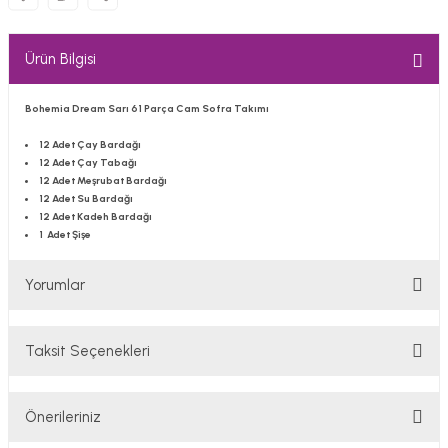
Ürün Bilgisi
Bohemia Dream Sarı 61 Parça Cam Sofra Takımı
12 Adet Çay Bardağı
12 Adet Çay Tabağı
12 Adet Meşrubat Bardağı
12 Adet Su Bardağı
12 Adet Kadeh Bardağı
1 Adet Şişe
Yorumlar
Taksit Seçenekleri
Bu ürüne ilk yorumu siz yapın!
Önerileriniz
Yorum Yaz