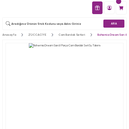
ARA
Anasayfa
ZÜCCACİYE
Cam Bardak Setleri
Bohemia Dream Sarı 61