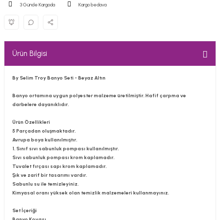
3 Günde Kargoda
Kargo bedava
Ürün Bilgisi
By Selim Troy Banyo Seti - Beyaz Altın
Banyo ortamına uygun polyester malzeme üretilmiştir. Hafif çarpma ve
darbelere dayanıklıdır.
Ürün Özellikleri
5 Parçadan oluşmaktadır.
Avrupa boya kullanılmıştır.
1. Sınıf sıvı sabunluk pompası kullanılmıştır.
Sıvı sabunluk pompası krom kaplamadır.
Tuvalet fırçası sapı krom kaplamadır.
Şık ve zarif bir tasarımı vardır.
Sabunlu su ile temizleyiniz.
Kimyasal oranı yüksek olan temizlik malzemeleri kullanmayınız.
Set İçeriği
Banyo Kovası