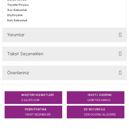
Tuvalet Fırçası
Sıvı Sabunluk
Diş Fırçalık
Katı Sabunluk
Yorumlar
Taksit Seçenekleri
Bu ürüne ilk yorumu siz yapın!
Önerileriniz
Yorum Yaz
Bu ürünün fiyat bilgisi, resim, ürün açıklamalarında ve diğer
konularda yetersiz gördüğünüz noktaları öneri formunu
MÜŞTERİ HİZMETLERİ
1500TL ÜZERİNE
kullanarak tarafımıza iletebilirsiniz.
0 216 572 12 89
ÜCRETSİZ KARGO
Görüş ve önerileriniz için teşekkür ederiz.
PEŞİN FİYATINA
3D SECURE İLE
TAKSİT SEÇENEKLERİ
%100 GÜVENLİ ALIŞVERİŞ
Ürün resmi kalitesiz, bozuk veya görüntülenemiyor.
Ürün açıklamasında eksik bilgiler bulunuyor.