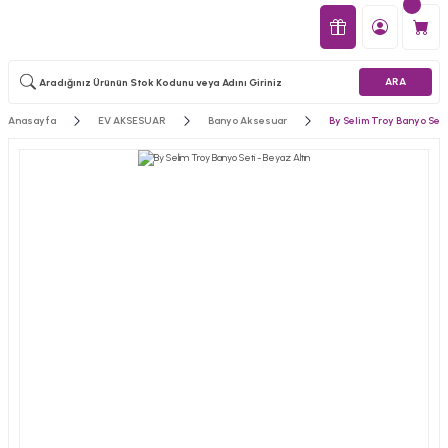
ARA
Anasayfa
EV AKSESUAR
Banyo Aksesuar
By Selim Troy Banyo Seti