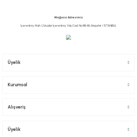
Ürün bilgilerinde hatalar bulunuyor.
Ürün fiyatı diğer sitelerden daha pahalı.
Mağaza Adresimiz
Bu ürüne benzer farklı alternatifler olmalı.
İçerenköy Mah. Üsküdar İçerenköy Yolu Cad. No:88-86 Ataşehir / İSTANBUL
Gönder
Üyelik
Kurumsal
Alışveriş
Üyelik