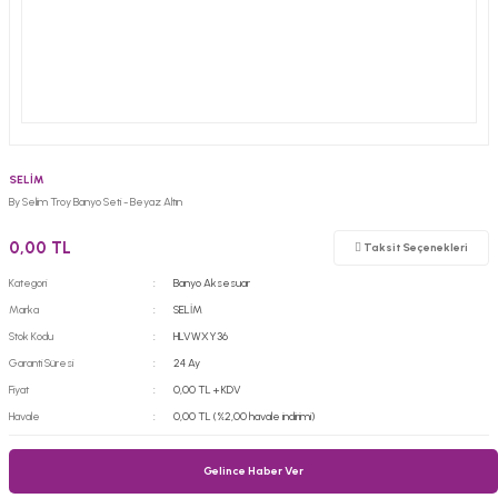
SELİM
By Selim Troy Banyo Seti - Beyaz Altın
0,00 TL
Taksit Seçenekleri
Kategori
Banyo Aksesuar
Marka
SELİM
Stok Kodu
HLVWXY36
Garanti Süresi
24 Ay
Fiyat
0,00 TL + KDV
Havale
0,00 TL (%2,00 havale indirimi)
Gelince Haber Ver