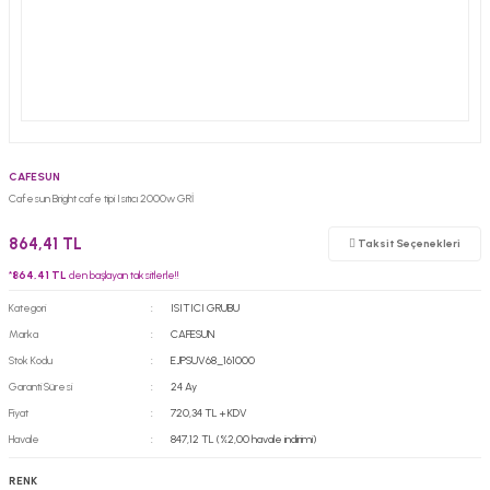
CAFESUN
Cafesun Bright cafe tipi Isıtıcı 2000w GRİ
864,41 TL
Taksit Seçenekleri
*
864,41 TL
den başlayan taksitlerle!!
Kategori
ISITICI GRUBU
Marka
CAFESUN
Stok Kodu
EJPSUV68_161000
Garanti Süresi
24 Ay
Fiyat
720,34 TL + KDV
Havale
847,12 TL (%2,00 havale indirimi)
RENK