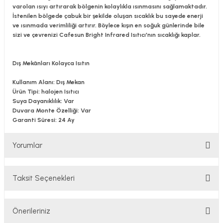
varolan ısıyı artırarak bölgenin kolaylıkla ısınmasını sağlamaktadır.
İstenilen bölgede çabuk bir şekilde oluşan sıcaklık bu sayede enerji
ve ısınmada verimliliği artırır. Böylece kışın en soğuk günlerinde bile
sizi ve çevrenizi Cafesun Bright Infrared Isıtıcı'nın sıcaklığı kaplar.
Dış Mekânları Kolayca Isıtın
Kullanım Alanı: Dış Mekan
Ürün Tipi: halojen Isıtıcı
Suya Dayanıklılık: Var
Duvara Monte Özelliği: Var
Garanti Süresi: 24 Ay
Yorumlar
Taksit Seçenekleri
Bu ürüne ilk yorumu siz yapın!
Önerileriniz
Yorum Yaz