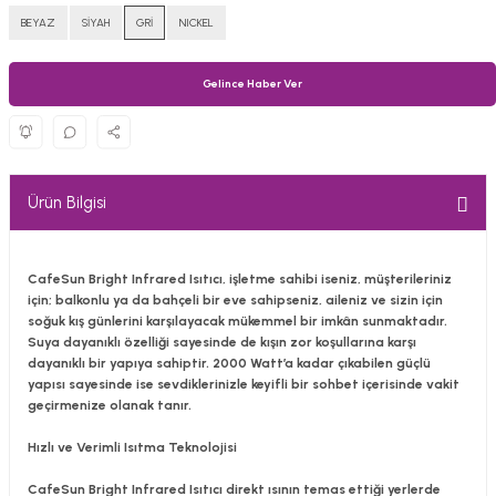
BEYAZ
SİYAH
GRİ
NICKEL
Gelince Haber Ver
Ürün Bilgisi
CafeSun Bright Infrared Isıtıcı, işletme sahibi iseniz, müşterileriniz
için; balkonlu ya da bahçeli bir eve sahipseniz, aileniz ve sizin için
soğuk kış günlerini karşılayacak mükemmel bir imkân sunmaktadır.
Suya dayanıklı özelliği sayesinde de kışın zor koşullarına karşı
dayanıklı bir yapıya sahiptir. 2000 Watt’a kadar çıkabilen güçlü
yapısı sayesinde ise sevdiklerinizle keyifli bir sohbet içerisinde vakit
geçirmenize olanak tanır.
Hızlı ve Verimli Isıtma Teknolojisi
CafeSun Bright Infrared Isıtıcı direkt ısının temas ettiği yerlerde