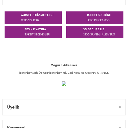
Bu ürünün fiyat bilgisi, resim, ürün açıklamalarında ve diğer
konularda yetersiz gördüğünüz noktaları öneri formunu
MÜŞTERİ HİZMETLERİ
1500TL ÜZERİNE
kullanarak tarafımıza iletebilirsiniz.
0 216 572 12 89
ÜCRETSİZ KARGO
Görüş ve önerileriniz için teşekkür ederiz.
PEŞİN FİYATINA
3D SECURE İLE
TAKSİT SEÇENEKLERİ
%100 GÜVENLİ ALIŞVERİŞ
Ürün resmi kalitesiz, bozuk veya görüntülenemiyor.
Ürün açıklamasında eksik bilgiler bulunuyor.
Ürün bilgilerinde hatalar bulunuyor.
Ürün fiyatı diğer sitelerden daha pahalı.
Mağaza Adresimiz
Bu ürüne benzer farklı alternatifler olmalı.
İçerenköy Mah. Üsküdar İçerenköy Yolu Cad. No:88-86 Ataşehir / İSTANBUL
Gönder
Üyelik