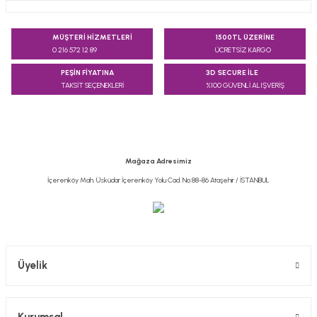
Bu ürünün fiyat bilgisi, resim, ürün açıklamalarında ve diğer
konularda yetersiz gördüğünüz noktaları öneri formunu
MÜŞTERİ HİZMETLERİ
1500TL ÜZERİNE
kullanarak tarafımıza iletebilirsiniz.
0 216 572 12 89
ÜCRETSİZ KARGO
Görüş ve önerileriniz için teşekkür ederiz.
PEŞİN FİYATINA
3D SECURE İLE
TAKSİT SEÇENEKLERİ
%100 GÜVENLİ ALIŞVERİŞ
Ürün resmi kalitesiz, bozuk veya görüntülenemiyor.
Ürün açıklamasında eksik bilgiler bulunuyor.
Ürün bilgilerinde hatalar bulunuyor.
Ürün fiyatı diğer sitelerden daha pahalı.
Mağaza Adresimiz
Bu ürüne benzer farklı alternatifler olmalı.
İçerenköy Mah. Üsküdar İçerenköy Yolu Cad. No:88-86 Ataşehir / İSTANBUL
Gönder
Üyelik