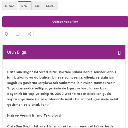
BEYAZ
SİYAH
GRİ
NICKEL
Gelince Haber Ver
Ürün Bilgisi
CafeSun Bright Infrared Isıtıcı, işletme sahibi iseniz, müşterileriniz
için; balkonlu ya da bahçeli bir eve sahipseniz, aileniz ve sizin için
soğuk kış günlerini karşılayacak mükemmel bir imkân sunmaktadır.
Suya dayanıklı özelliği sayesinde de kışın zor koşullarına karşı
dayanıklı bir yapıya sahiptir. 2000 Watt’a kadar çıkabilen güçlü
yapısı sayesinde ise sevdiklerinizle keyifli bir sohbet içerisinde vakit
geçirmenize olanak tanır.
Hızlı ve Verimli Isıtma Teknolojisi
CafeSun Bright Infrared Isıtıcı direkt ısının temas ettiği yerlerde