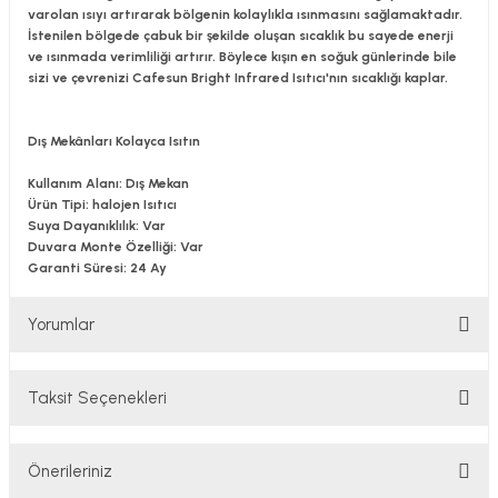
varolan ısıyı artırarak bölgenin kolaylıkla ısınmasını sağlamaktadır.
İstenilen bölgede çabuk bir şekilde oluşan sıcaklık bu sayede enerji
ve ısınmada verimliliği artırır. Böylece kışın en soğuk günlerinde bile
sizi ve çevrenizi Cafesun Bright Infrared Isıtıcı'nın sıcaklığı kaplar.
Dış Mekânları Kolayca Isıtın
Kullanım Alanı: Dış Mekan
Ürün Tipi: halojen Isıtıcı
Suya Dayanıklılık: Var
Duvara Monte Özelliği: Var
Garanti Süresi: 24 Ay
Yorumlar
Taksit Seçenekleri
Bu ürüne ilk yorumu siz yapın!
Önerileriniz
Yorum Yaz