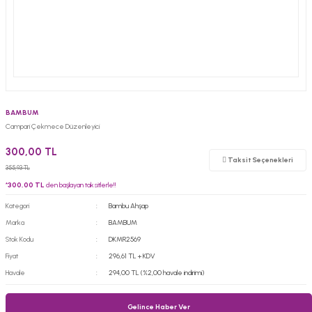
BAMBUM
Campari Çekmece Düzenleyici
300,00 TL
Taksit Seçenekleri
355,93 TL
*
300,00 TL
den başlayan taksitlerle!!
Kategori
Bambu Ahşap
Marka
BAMBUM
Stok Kodu
DKMR2569
Fiyat
296,61 TL + KDV
Havale
294,00 TL (%2,00 havale indirimi)
Gelince Haber Ver