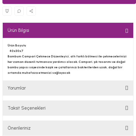
Ürün Bilgisi
Ürün Boyutu
40x30x7
Bambum Campari Çekmece Düzenleyici, altı farklı bölmesi ile çekmecelerinizi
her zaman düzenli tutmanıza yardımcı olacak. Campari, şık tasarımı ve doğal
bambu yapısı sayesinde kaşık ve çatallarınızı bakterilerden uzak, doğal bir
ortamda muhafaza etmenizi sağlayacak
Yorumlar
Taksit Seçenekleri
Bu ürüne ilk yorumu siz yapın!
Önerileriniz
Yorum Yaz