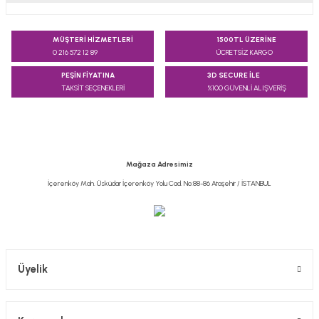
Bu ürünün fiyat bilgisi, resim, ürün açıklamalarında ve diğer
konularda yetersiz gördüğünüz noktaları öneri formunu
MÜŞTERİ HİZMETLERİ
1500TL ÜZERİNE
kullanarak tarafımıza iletebilirsiniz.
0 216 572 12 89
ÜCRETSİZ KARGO
Görüş ve önerileriniz için teşekkür ederiz.
PEŞİN FİYATINA
3D SECURE İLE
TAKSİT SEÇENEKLERİ
%100 GÜVENLİ ALIŞVERİŞ
Ürün resmi kalitesiz, bozuk veya görüntülenemiyor.
Ürün açıklamasında eksik bilgiler bulunuyor.
Ürün bilgilerinde hatalar bulunuyor.
Ürün fiyatı diğer sitelerden daha pahalı.
Mağaza Adresimiz
Bu ürüne benzer farklı alternatifler olmalı.
İçerenköy Mah. Üsküdar İçerenköy Yolu Cad. No:88-86 Ataşehir / İSTANBUL
Gönder
Üyelik