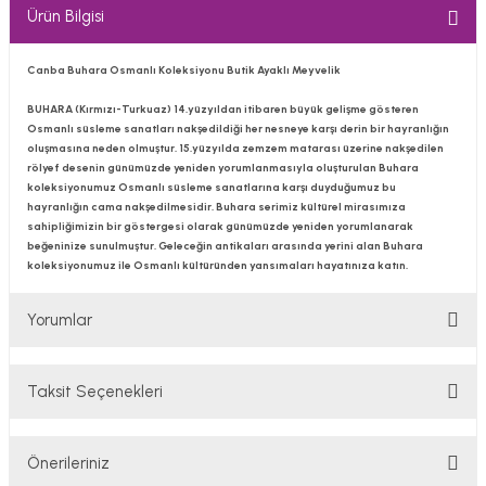
Ürün Bilgisi
Canba Buhara Osmanlı Koleksiyonu Butik Ayaklı Meyvelik
BUHARA (Kırmızı-Turkuaz) 14.yüzyıldan itibaren büyük gelişme gösteren
Osmanlı süsleme sanatları nakşedildiği her nesneye karşı derin bir hayranlığın
oluşmasına neden olmuştur. 15.yüzyılda zemzem matarası üzerine nakşedilen
rölyef desenin günümüzde yeniden yorumlanmasıyla oluşturulan Buhara
koleksiyonumuz Osmanlı süsleme sanatlarına karşı duyduğumuz bu
hayranlığın cama nakşedilmesidir. Buhara serimiz kültürel mirasımıza
sahipliğimizin bir göstergesi olarak günümüzde yeniden yorumlanarak
beğeninize sunulmuştur. Geleceğin antikaları arasında yerini alan Buhara
koleksiyonumuz ile Osmanlı kültüründen yansımaları hayatınıza katın.
Yorumlar
Taksit Seçenekleri
Bu ürüne ilk yorumu siz yapın!
Önerileriniz
Yorum Yaz