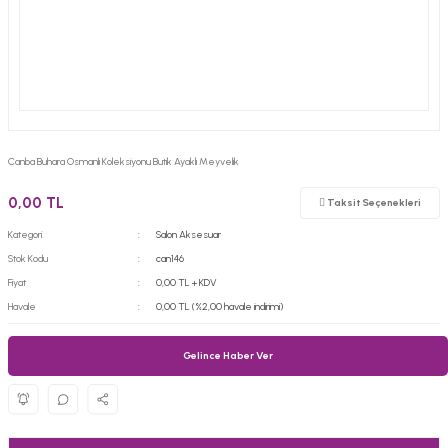
Canba Buhara Osmanlı Koleksiyonu Butik Ayaklı Meyvelik
0,00 TL
Taksit Seçenekleri
Kategori
Salon Aksesuar
Stok Kodu
can146
Fiyat
0,00 TL + KDV
Havale
0,00 TL (%2,00 havale indirimi)
Gelince Haber Ver