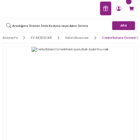
ARA
Anasayfa
EV AKSESUAR
Salon Aksesuar
Canba Buhara Osmanlı Ko